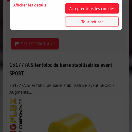
Afficher les détails
Accepter tous les cookies
19 €
incl. VAT
Tout refuser
Disponibilité:
3 jours
SELECT VARIANT
131777A Silentbloc de barre stabilisatrice avant
SPORT
131777A Silentbloc de barre stabilisatrice avant SPORT -
Augmente...