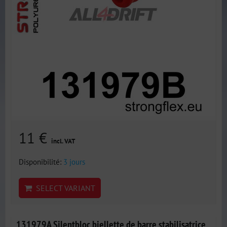
11 €
incl. VAT
Disponibilité:
3 jours
SELECT VARIANT
131979A Silentbloc biellette de barre stabilisatrice