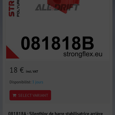
18 €
incl. VAT
Disponibilité:
3 jours
SELECT VARIANT
081818A : Silentbloc de barre stabilisatrice arrière