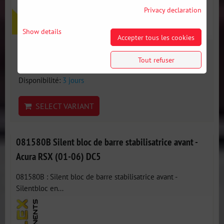
Privacy declaration
Show details
Accepter tous les cookies
21 €
Tout refuser
incl. VAT
Disponibilité:
3 jours
SELECT VARIANT
081580B Silent bloc de barre stabilisatrice avant -
Acura RSX (01-06) DC5
081580B : Silent bloc de barre stabilisatrice avant -
Silentbloc en...