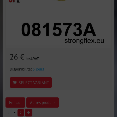
26 €
incl. VAT
Disponibilité:
3 jours
SELECT VARIANT
En haut
Autres produits
1
2