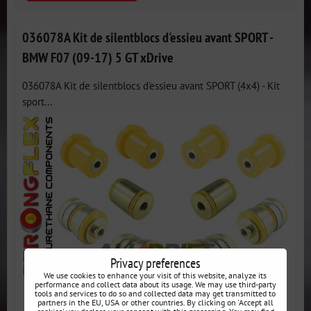
036078A Kit de silentblocs d'essieu avant SPORT -
BMW F07 (09-17) 5 GT xDrive
036078A Kit de silentblocs d'essieu avant SPORT (4x4) - Kit
sport...
Privacy preferences
We use cookies to enhance your visit of this website, analyze its
performance and collect data about its usage. We may use third-party
tools and services to do so and collected data may get transmitted to
partners in the EU, USA or other countries. By clicking on 'Accept all