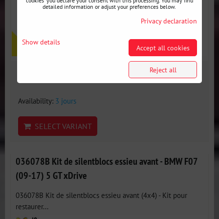
cookies' you declare your consent with this processing. You may find
detailed information or adjust your preferences below.
Privacy declaration
Show details
Accept all cookies
Reject all
407 €
incl. VAT
Availability:
3 jours
SELECT VARIANT
036078B Kit de silentblocs essieu avant - BMW F07
(09-17) 5 GT xDrive
036078B Kit de silentblocs essieu avant (4x4) - Kit pour
restaurer...