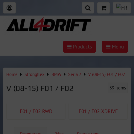
Products
Menu
Home
Strongflex
BMW
Seria 7
V (08-15) F01 / F02
V (08-15) F01 / F02
39
items
F01 / F02 RWD
F01 / F02 XDRIVE
Parameters
Price
Search text