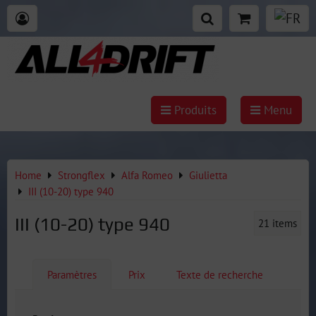
Produits
Menu
Home
Strongflex
Alfa Romeo
Giulietta
III (10-20) type 940
III (10-20) type 940
21
items
Paramètres
Prix
Texte de recherche