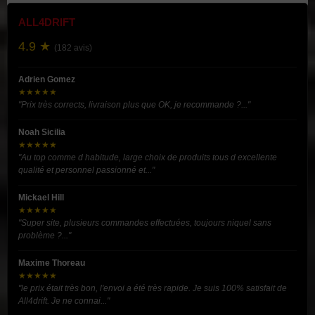
ALL4DRIFT
4.9 ★
(182 avis)
Adrien Gomez
★★★★★
"Prix très corrects, livraison plus que OK, je recommande ?..."
Noah Sicilia
★★★★★
"Au top comme d habitude, large choix de produits tous d excellente
qualité et personnel passionné et..."
Mickael Hill
★★★★★
"Super site, plusieurs commandes effectuées, toujours niquel sans
problème ?..."
Maxime Thoreau
★★★★★
"le prix était très bon, l'envoi a été très rapide. Je suis 100% satisfait de
All4drift. Je ne connai..."