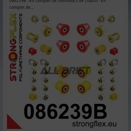
086239B : Kit complet de silentblocs de châssis - Kit
complet de...