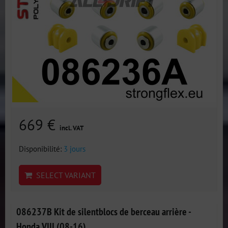
669 €
incl. VAT
Disponibilité:
3 jours
SELECT VARIANT
086237B Kit de silentblocs de berceau arrière -
Honda VIII (08-16)