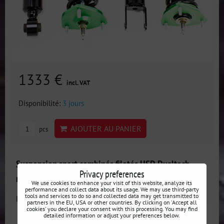
1333 €
incl. VAT
Disponibilité:
3 jours
AJOUTER AU PANIER
pcs
Suspension sport combinés filetés HSD Dualtech
Privacy preferences
réglable en hauteur et en dureté Lexus SC Z30
We use cookies to enhance your visit of this website, analyze its
performance and collect data about its usage. We may use third-party
tools and services to do so and collected data may get transmitted to
Les amortisseurs et ressorts Dualtech sont conçus pour les...
partners in the EU, USA or other countries. By clicking on 'Accept all
cookies' you declare your consent with this processing. You may find
detailed information or adjust your preferences below.