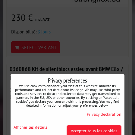
230 €
incl. VAT
Disponibilité:
3 jours
SELECT VARIANT
036086B Kit de silentblocs essieu avant BMW E8x /
E9x / X1 / Z4
Privacy preferences
We use cookies to enhance your visit of this website, analyze its
036086B Kit de silentblocs essieu avant - Kit pour restaurer
performance and collect data about its usage. We may use third-party
tools and services to do so and collected data may get transmitted to
la...
partners in the EU, USA or other countries. By clicking on 'Accept all
cookies' you declare your consent with this processing. You may find
detailed information or adjust your preferences below.
Privacy declaration
Afficher les détails
Accepter tous les cookies