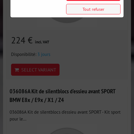
Tout refuser
224 €
incl. VAT
Disponibilité:
3 jours
SELECT VARIANT
036086A Kit de silentblocs d'essieu avant SPORT
BMW E8x / E9x / X1 / Z4
036086A Kit de silentblocs d'essieu avant SPORT - Kit sport
pour le...