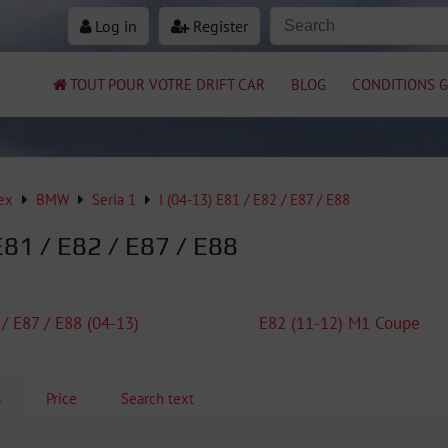
Log in
Register
TOUT POUR VOTRE DRIFT CAR
BLOG
CONDITIONS G
ex
BMW
Seria 1
I (04-13) E81 / E82 / E87 / E88
E81 / E82 / E87 / E88
 / E87 / E88 (04-13)
E82 (11-12) M1 Coupe
s
Price
Search text