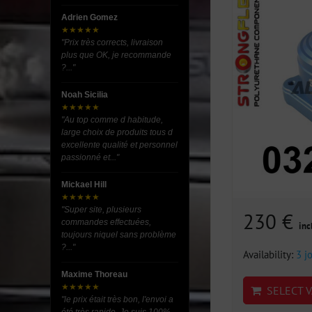
Adrien Gomez
★★★★★
"Prix très corrects, livraison
plus que OK, je recommande
?..."
Noah Sicilia
★★★★★
"Au top comme d habitude,
large choix de produits tous d
excellente qualité et personnel
passionné et..."
Mickael Hill
★★★★★
"Super site, plusieurs
230 €
commandes effectuées,
inc
toujours niquel sans problème
?..."
Availability:
3 j
Maxime Thoreau
★★★★★
SELECT V
"le prix était très bon, l'envoi a