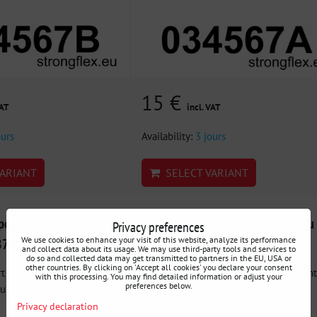
15 €
VAT
incl. VAT
ours
Availability:
3 jours
ARIANT
SELECT VARIANT
ort moteur E90 - BMW
036086B Kit de silentblocs essieu
Privacy preferences
We use cookies to enhance your visit of this website, analyze its performance
87 / E88 (04-13)
avant BMW E8x / E9x / X1 / Z4
and collect data about its usage. We may use third-party tools and services to
do so and collected data may get transmitted to partners in the EU, USA or
other countries. By clicking on 'Accept all cookies' you declare your consent
 moteur - Supports en
036086B Kit de silentblocs essieu avant
with this processing. You may find detailed information or adjust your
preferences below.
r conduite...
Kit pour restaurer la...
Privacy declaration