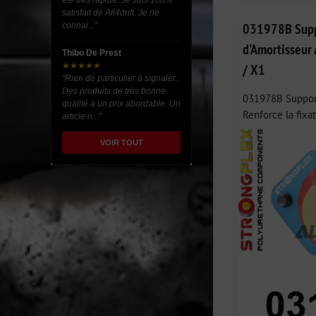
été très rapide. Je suis 100%
satisfait de All4drift. Je ne
031978B Suppo
connai..."
d'Amortisseur
Thibo De Prest
★★★★★
/ X1
"Rien de particulier à signaler.
Des produits de très bonne
031978B Support 
qualité à un prix abordable. Un
Renforce la fixat
article n..."
VOIR TOUT