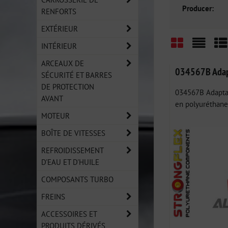
Producer:
RENFORTS
EXTÉRIEUR
INTÉRIEUR
Grid
List
Ta
ARCEAUX DE
034567B Adapt
SÉCURITÉ ET BARRES
DE PROTECTION
034567B Adaptat
AVANT
en polyuréthane 
MOTEUR
BOÎTE DE VITESSES
REFROIDISSEMENT
D'EAU ET D'HUILE
COMPOSANTS TURBO
FREINS
ACCESSOIRES ET
PRODUITS DÉRIVÉS