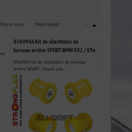
Only in stock
Most recent
036094A Kit de silentblocs de
berceau arrière SPORT BMW E82 / E9x
eur
036094A Kit de silentblocs de berceau
arrière SPORT - Assure une...