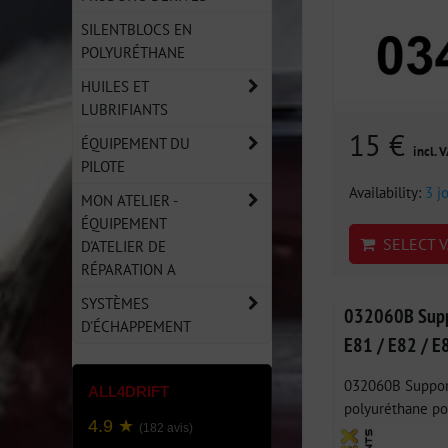
SILENTBLOCS EN
POLYURÉTHANE
HUILES ET
LUBRIFIANTS
15 €
ÉQUIPEMENT DU
incl. 
PILOTE
Availability:
3 j
MON ATELIER -
ÉQUIPEMENT
SELECT V
D'ATELIER DE
RÉPARATION A
SYSTÈMES
032060B Supp
D'ÉCHAPPEMENT
E81 / E82 / E
032060B Support
ALL4DRIFT
polyuréthane pou
4.9 ★
(182 avis)