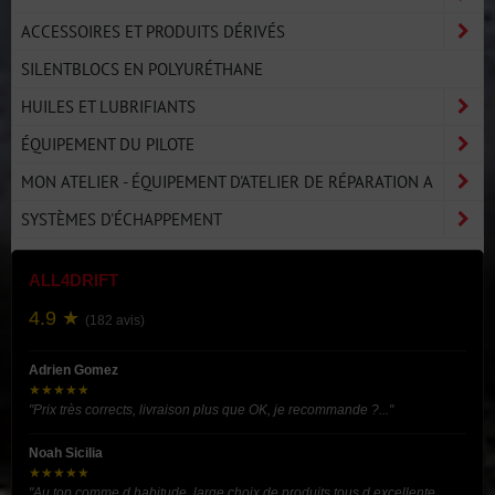
ACCESSOIRES ET PRODUITS DÉRIVÉS
SILENTBLOCS EN POLYURÉTHANE
HUILES ET LUBRIFIANTS
ÉQUIPEMENT DU PILOTE
MON ATELIER - ÉQUIPEMENT D'ATELIER DE RÉPARATION A
SYSTÈMES D'ÉCHAPPEMENT
ALL4DRIFT
4.9 ★
(182 avis)
Adrien Gomez
★★★★★
"Prix très corrects, livraison plus que OK, je recommande ?..."
Noah Sicilia
★★★★★
"Au top comme d habitude, large choix de produits tous d excellente