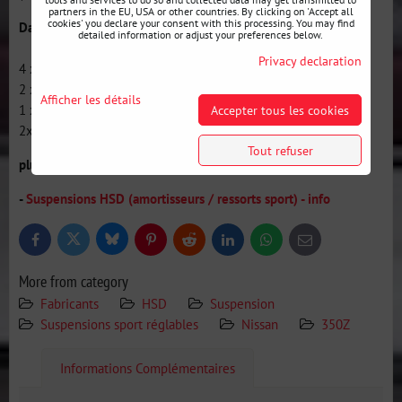
partners in the EU, USA or other countries. By clicking on 'Accept all
cookies' you declare your consent with this processing. You may find
Dans l'emballage:
detailed information or adjust your preferences below.
Privacy declaration
4 x combinés filetés Monopro
2 x Clés en C
Afficher les détails
1 x manuel de montage
Accepter tous les cookies
2x autocollants HSD
Tout refuser
plus d'infos sur les suspensions HSD:
-
Suspensions HSD (amortisseurs / ressorts sport) - info
Bluesky
Twitter
Facebook
Pinterest
Reddit
LinkedIn
WhatsApp
E-
mail
More from category
Fabricants
HSD
Suspension
Suspensions sport réglables
Nissan
350Z
Informations Complémentaires