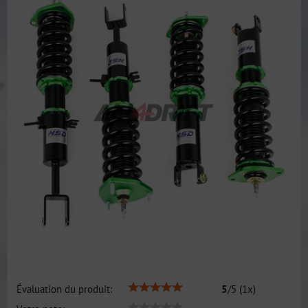
Évaluation du produit:
5
/
5
(
1
x)