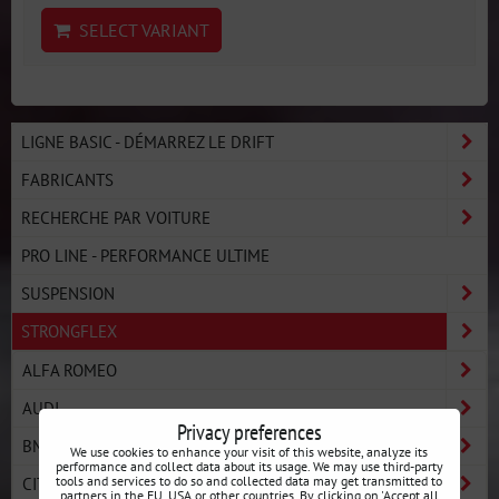
SELECT VARIANT
LIGNE BASIC - DÉMARREZ LE DRIFT
FABRICANTS
RECHERCHE PAR VOITURE
PRO LINE - PERFORMANCE ULTIME
SUSPENSION
STRONGFLEX
ALFA ROMEO
AUDI
Privacy preferences
BMW
We use cookies to enhance your visit of this website, analyze its
performance and collect data about its usage. We may use third-party
tools and services to do so and collected data may get transmitted to
CITROËN
partners in the EU, USA or other countries. By clicking on 'Accept all