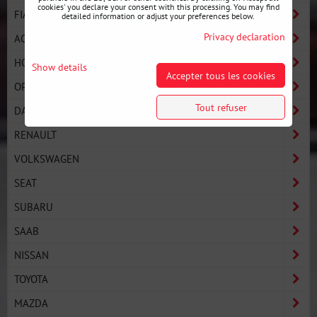
cookies' you declare your consent with this processing. You may find
FIAT
detailed information or adjust your preferences below.
Privacy declaration
ACURA
HONDA
Show details
Accepter tous les cookies
OPEL / VAUXHALL
Tout refuser
DAEWOO
RENAULT
VOLKSWAGEN
SEAT
SUBARU
SAAB
NISSAN
TOYOTA
MAZDA