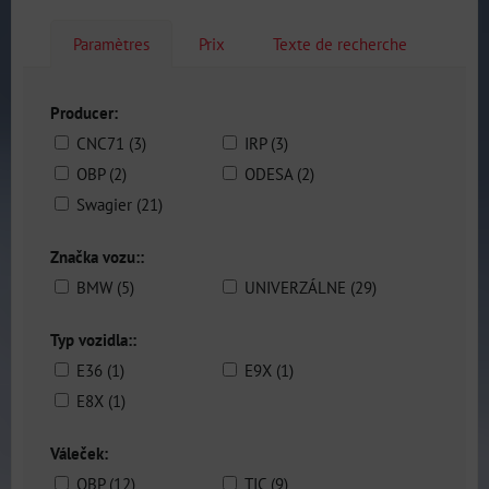
Paramètres
Prix
Texte de recherche
Producer:
CNC71 (3)
IRP (3)
OBP (2)
ODESA (2)
Swagier (21)
Značka vozu::
BMW (5)
UNIVERZÁLNE (29)
Typ vozidla::
E36 (1)
E9X (1)
E8X (1)
Váleček:
OBP (12)
TIC (9)