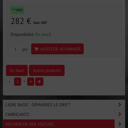
***PRO
282 €
incl. VAT
Disponibilité:
En stock
AJOUTER AU PANIER
pcs
En haut
Autres produits
1
2
4
LIGNE BASIC - DÉMARREZ LE DRIFT
FABRICANTS
RECHERCHE PAR VOITURE