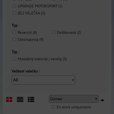
UPGRADE MOTORSPORT (1)
BEZ VÁLEČKA (3)
Typ:
Reverzni (8)
Dedikovaná (2)
Odnimatelná (9)
Typ :
Montážný materiál / ventily (3)
Velikost valečku :
En stock uniquement
Grid
List
Table