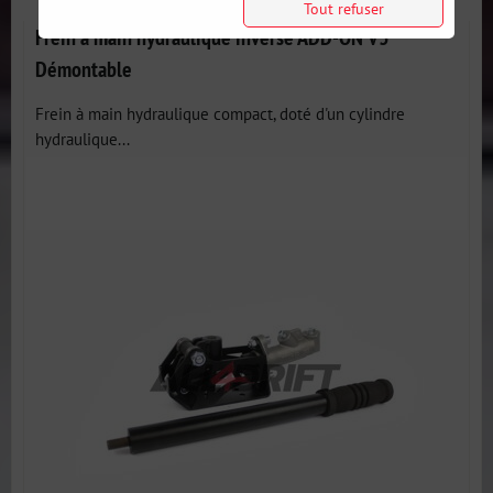
Tout refuser
Frein à main hydraulique inversé ADD-ON V3
Démontable
Frein à main hydraulique compact, doté d'un cylindre
hydraulique...