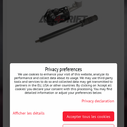
Privacy preferences
We use cookies to enhance your visit of this website, analyze its
performance and collect data about its usage. We may use third-party
tools and services to do so and collected data may get transmitted to
177 €
partners in the EU, USA or other countries. By clicking on 'Accept all
cookies' you declare your consent with this processing. You may find
incl. VAT
detailed information or adjust your preferences below.
Privacy declaration
Disponibilité:
En stock
Afficher les détails
SELECT VARIANT
Accepter tous les cookies