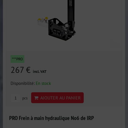
***PRO
267 €
incl. VAT
Disponibilité:
En stock
AJOUTER AU PANIER
pcs
PRO Frein à main hydraulique No6 de IRP