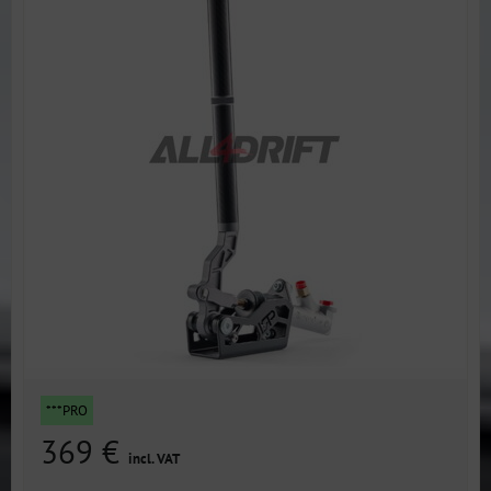
***PRO
369 €
incl. VAT