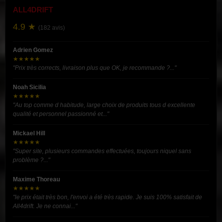
ALL4DRIFT
4.9 ★
(182 avis)
Adrien Gomez
★★★★★
"Prix très corrects, livraison plus que OK, je recommande ?..."
Noah Sicilia
★★★★★
"Au top comme d habitude, large choix de produits tous d excellente
qualité et personnel passionné et..."
Mickael Hill
★★★★★
"Super site, plusieurs commandes effectuées, toujours niquel sans
problème ?..."
Maxime Thoreau
★★★★★
"le prix était très bon, l'envoi a été très rapide. Je suis 100% satisfait de
All4drift. Je ne connai..."