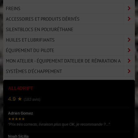
FREINS
ACCESSOIRES ET PRODUITS DÉRIVÉS
SILENTBLOCS EN POLYURÉTHANE
HUILES ET LUBRIFIANTS
ÉQUIPEMENT DU PILOTE
MON ATELIER - ÉQUIPEMENT D'ATELIER DE RÉPARATION A
SYSTÈMES D'ÉCHAPPEMENT
ALL4DRIFT
4.9 ★
(182 avis)
Adrien Gomez
★★★★★
"Prix très corrects, livraison plus que OK, je recommande ?..."
Noah Sicilia