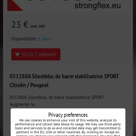
23 €
incl. VAT
Disponibilité:
3 jours
SELECT VARIANT
051380A Silentbloc de barre stabilisatrice SPORT
Citroën / Peugeot
051380A Silentbloc de barre stabilisatrice SPORT -
Augmente la...
Privacy preferences
We use cookies to enhance your visit of this website, analyze its
performance and collect data about its usage. We may use third-party
tools and services to do so and collected data may get transmitted to
partners in the EU, USA or other countries. By clicking on 'Accept all
cookies' you declare your consent with this processing. You may find