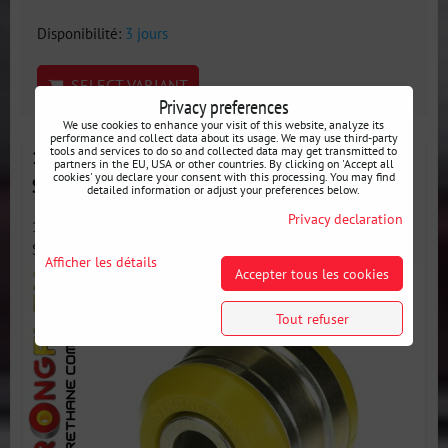
Disponibilité:
3 jours
SELECT VARIANT
Privacy preferences
We use cookies to enhance your visit of this website, analyze its
performance and collect data about its usage. We may use third-party
tools and services to do so and collected data may get transmitted to
151936A Silentbloc Avant de Triangle Inférieur
partners in the EU, USA or other countries. By clicking on 'Accept all
cookies' you declare your consent with this processing. You may find
SPORT
detailed information or adjust your preferences below.
Privacy declaration
151936A : Triangle inférieur – Silentbloc avant SPORT –
Silentbloc...
Afficher les détails
Accepter tous les cookies
Tout refuser