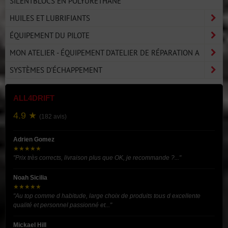
SILENTBLOCS EN POLYURÉTHANE
HUILES ET LUBRIFIANTS
ÉQUIPEMENT DU PILOTE
MON ATELIER - ÉQUIPEMENT D'ATELIER DE RÉPARATION A
SYSTÈMES D'ÉCHAPPEMENT
ALL4DRIFT
4.9 ★
(182 avis)
Adrien Gomez
★★★★★
"Prix très corrects, livraison plus que OK, je recommande ?..."
Noah Sicilia
★★★★★
"Au top comme d habitude, large choix de produits tous d excellente
qualité et personnel passionné et..."
Mickael Hill