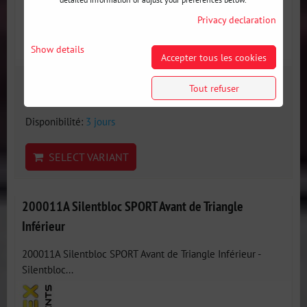
Privacy declaration
Show details
Accepter tous les cookies
48 €
Tout refuser
incl. VAT
Disponibilité:
3 jours
SELECT VARIANT
200011A Silentbloc SPORT Avant de Triangle
Inférieur
200011A Silentbloc SPORT Avant de Triangle Inférieur -
Silentbloc...