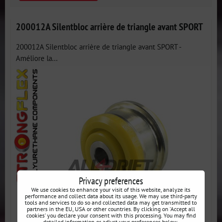
200012A Silentbloc arrière de triangle avant SPORT
200012A Silentbloc arrière de triangle avant SPORT -
Améliore la...
Privacy preferences
We use cookies to enhance your visit of this website, analyze its
performance and collect data about its usage. We may use third-party
tools and services to do so and collected data may get transmitted to
partners in the EU, USA or other countries. By clicking on 'Accept all
cookies' you declare your consent with this processing. You may find
detailed information or adjust your preferences below.