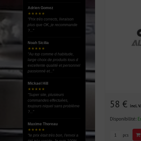
Adrien Gomez
★★★★★
"Prix très corrects, livraison
plus que OK, je recommande
?..."
Noah Sicilia
★★★★★
"Au top comme d habitude,
large choix de produits tous d
excellente qualité et personnel
passionné et..."
Mickael Hill
★★★★★
"Super site, plusieurs
58 €
commandes effectuées,
incl. 
toujours niquel sans problème
?..."
Disponibilité:
E
Maxime Thoreau
★★★★★
pcs
"le prix était très bon, l'envoi a