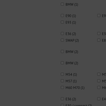
BMW (1)
E90 (1)
E9
E93 (1)
E36 (2)
E3
SWAP (2)
E8
BMW (2)
BMW (2)
M54 (1)
M5
M57 (1)
M5
M60 M70 (1)
M6
E36 (2)
E4
E30 / compact (2)