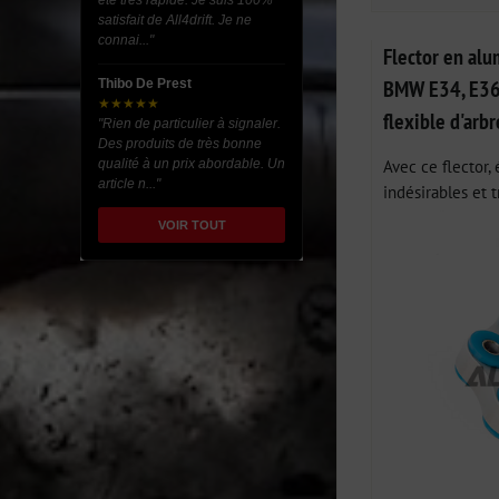
été très rapide. Je suis 100%
satisfait de All4drift. Je ne
connai..."
Flector en al
BMW E34, E36,
Thibo De Prest
★★★★★
flexible d'arb
"Rien de particulier à signaler.
Des produits de très bonne
Avec ce flector, 
qualité à un prix abordable. Un
article n..."
indésirables et t
VOIR TOUT