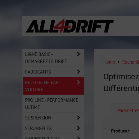
LIGNE BASIC -
DÉMARREZ LE DRIFT
Home
Recherch
FABRICANTS
Optimisez
RECHERCHE PAR
Différent
VOITURE
PRO LINE - PERFORMANCE
ULTIME
Paramètre
SUSPENSION
STRONGFLEX
Producer:
CARROSSERIE DE