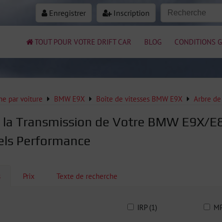
Enregistrer
Inscription
TOUT POUR VOTRE DRIFT CAR
BLOG
CONDITIONS G
e par voiture
BMW E9X
Boîte de vitesses BMW E9X
Arbre de
 la Transmission de Votre BMW E9X/E8X
iels Performance
s
Prix
Texte de recherche
IRP (1)
MP