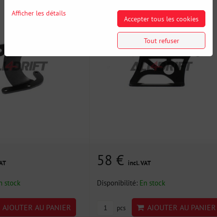
Afficher les détails
Accepter tous les cookies
Tout refuser
58 €
VAT
incl. VAT
n stock
Disponibilité:
En stock
AJOUTER AU PANIER
AJOUTER AU PANIER
pcs