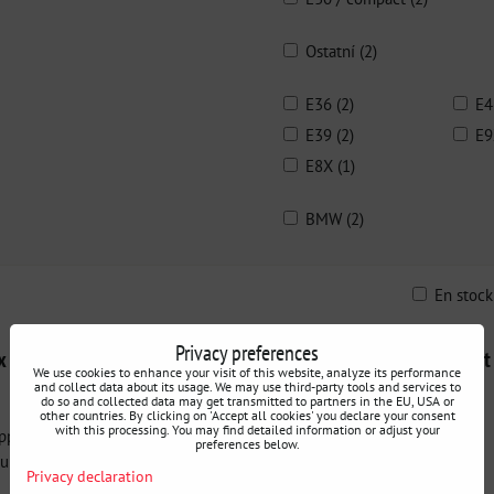
Ostatní (2)
E36 (2)
E4
E39 (2)
E9
E8X (1)
BMW (2)
En stoc
ble
Privacy preferences
Renfort de support de
188L BMW E9x Renfort de Support
We use cookies to enhance your visit of this website, analyze its performance
Différentiel
and collect data about its usage. We may use third-party tools and services to
do so and collected data may get transmitted to partners in the EU, USA or
other countries. By clicking on 'Accept all cookies' you declare your consent
with this processing. You may find detailed information or adjust your
pport de différentiel
Le renfort de support de différentiel
preferences below.
re du support...
empêche la rupture du support...
Privacy declaration