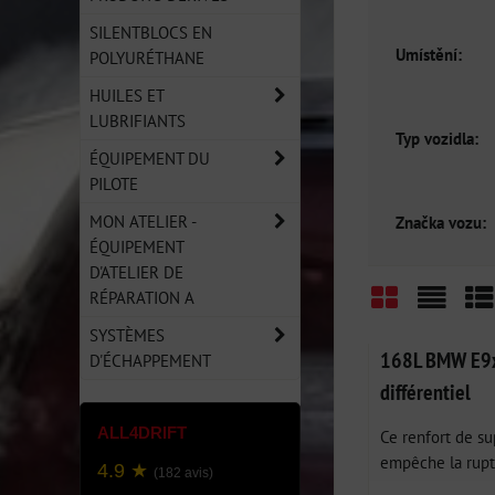
SILENTBLOCS EN
Umístění:
POLYURÉTHANE
HUILES ET
LUBRIFIANTS
Typ vozidla:
ÉQUIPEMENT DU
PILOTE
MON ATELIER -
Značka vozu:
ÉQUIPEMENT
D'ATELIER DE
RÉPARATION A
Grid
List
Ta
SYSTÈMES
168L BMW E9x 
D'ÉCHAPPEMENT
différentiel
ALL4DRIFT
Ce renfort de su
empêche la ruptu
4.9 ★
(182 avis)