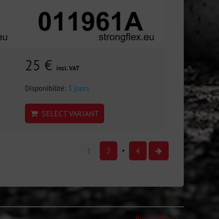
25 €
incl. VAT
Disponibilité:
3 jours
SELECT VARIANT
1
2
4
Créé par le système:
ByznysWeb.cz