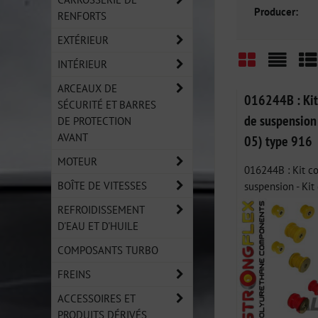
Producer:
RENFORTS
EXTÉRIEUR
INTÉRIEUR
Grid
List
Ta
ARCEAUX DE
016244B : Kit
SÉCURITÉ ET BARRES
de suspension
DE PROTECTION
AVANT
05) type 916
MOTEUR
016244B : Kit c
BOÎTE DE VITESSES
suspension - Kit 
REFROIDISSEMENT
D'EAU ET D'HUILE
COMPOSANTS TURBO
FREINS
ACCESSOIRES ET
PRODUITS DÉRIVÉS