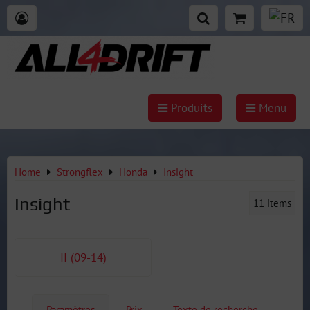
Produits
Menu
Home
Strongflex
Honda
Insight
Insight
11
items
II (09-14)
Paramètres
Prix
Texte de recherche