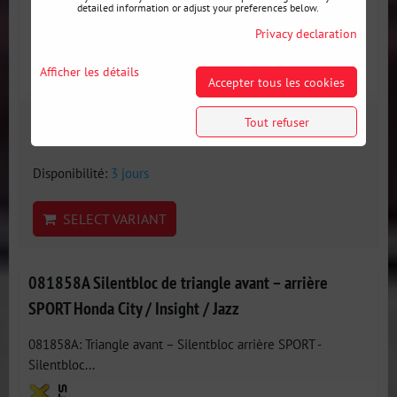
detailed information or adjust your preferences below.
Privacy declaration
Afficher les détails
Accepter tous les cookies
Tout refuser
36 €
incl. VAT
Disponibilité:
3 jours
SELECT VARIANT
081858A Silentbloc de triangle avant – arrière
SPORT Honda City / Insight / Jazz
081858A: Triangle avant – Silentbloc arrière SPORT -
Silentbloc...