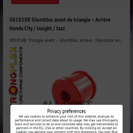
081858B Silentbloc avant de triangle – Arrière
Honda City / Insight / Jazz
081858B: Triangle avant – Silentbloc arrière - Silentbloc en...
Privacy preferences
We use cookies to enhance your visit of this website, analyze its
performance and collect data about its usage. We may use third-party
tools and services to do so and collected data may get transmitted to
partners in the EU, USA or other countries. By clicking on 'Accept all
cookies' you declare your consent with this processing. You may find