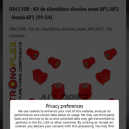
086150B : Kit de silentblocs d'essieu avant AP1/AP2
- Honda AP1 (99-04)
086150B : Kit de silentblocs d'essieu avant AP1/AP2 - Kit
complet...
Privacy preferences
We use cookies to enhance your visit of this website, analyze its
performance and collect data about its usage. We may use third-party
tools and services to do so and collected data may get transmitted to
partners in the EU, USA or other countries. By clicking on 'Accept all
cookies' you declare your consent with this processing. You may find