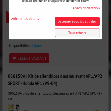
detailed information or adjust your preferences below.
Privacy declaration
Afficher les détails
Accepter tous les cookies
287 €
Tout refuser
incl. VAT
Disponibilité:
3 jours
SELECT VARIANT
086150A : Kit de silentblocs d'essieu avant AP1/AP2
SPORT - Honda AP1 (99-04)
086150A : Kit de silentblocs d'essieu avant AP1/AP2 SPORT -
Kit...