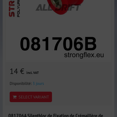
14 €
incl. VAT
Disponibilité:
3 jours
SELECT VARIANT
081706A Silentbloc de Fixation de Crémaillère de