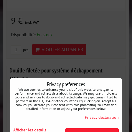
9 €
incl. VAT
Disponibilité:
En stock
AJOUTER AU PANIER
pcs
Douille filetée pour système d'échappement
M16x1.5 mm
Privacy preferences
We use cookies to enhance your visit of this website, analyze its
Douille filetée en acier inoxydable pour échappements et
performance and collect data about its usage. We may use third-party
systèmes...
tools and services to do so and collected data may get transmitted to
partners in the EU, USA or other countries. By clicking on 'Accept all
cookies' you declare your consent with this processing. You may find
detailed information or adjust your preferences below.
Privacy declaration
Afficher les détails