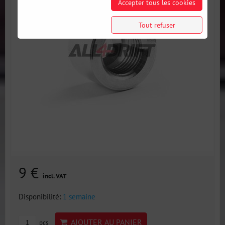
Accepter tous les cookies
Tout refuser
9 €
incl. VAT
Disponibilité:
1 semaine
AJOUTER AU PANIER
pcs