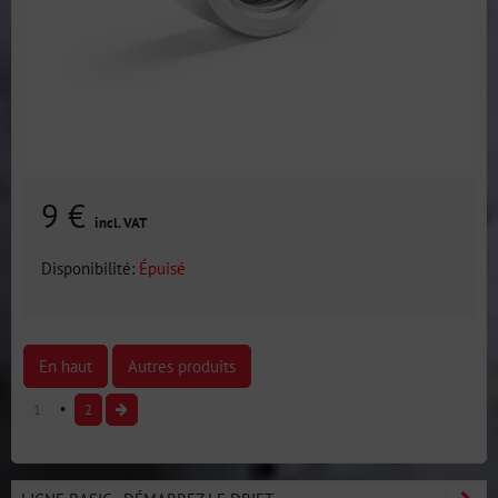
9 €
incl. VAT
Disponibilité:
Épuisé
En haut
Autres produits
1
2