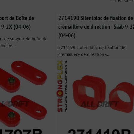
En stoc
ble
ort de Boîte de
271419B Silentbloc de fixation de
b 9-2X (04-06)
crémaillère de direction - Saab 9-2
(04-06)
t de support de boîte de
loc en...
271419B : Silentbloc de fixation de
crémaillère de direction -...