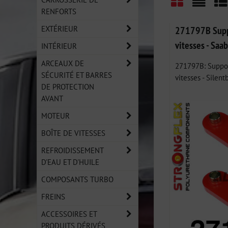
RENFORTS
Grid
List
Ta
EXTÉRIEUR
271797B Supp
vitesses - Saa
INTÉRIEUR
ARCEAUX DE
271797B: Suppor
SÉCURITÉ ET BARRES
vitesses - Silentb
DE PROTECTION
AVANT
MOTEUR
BOÎTE DE VITESSES
REFROIDISSEMENT
D'EAU ET D'HUILE
COMPOSANTS TURBO
FREINS
ACCESSOIRES ET
PRODUITS DÉRIVÉS