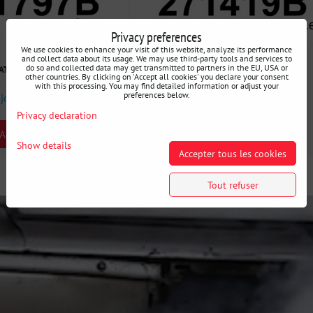
Privacy preferences
We use cookies to enhance your visit of this website, analyze its performance
42 €
and collect data about its usage. We may use third-party tools and services to
do so and collected data may get transmitted to partners in the EU, USA or
VAT
incl. VAT
other countries. By clicking on 'Accept all cookies' you declare your consent
with this processing. You may find detailed information or adjust your
preferences below.
 jours
Disponibilité:
3 jours
Privacy declaration
ARIANT
SELECT VARIANT
Show details
Accepter tous les cookies
Tout refuser