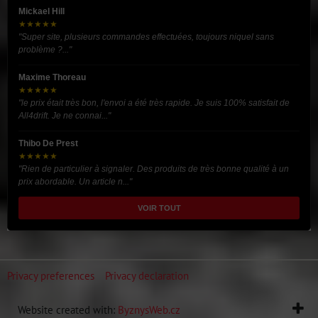
Mickael Hill
★★★★★
"Super site, plusieurs commandes effectuées, toujours niquel sans
problème ?..."
Maxime Thoreau
★★★★★
"le prix était très bon, l'envoi a été très rapide. Je suis 100% satisfait de
All4drift. Je ne connai..."
Thibo De Prest
★★★★★
"Rien de particulier à signaler. Des produits de très bonne qualité à un
prix abordable. Un article n..."
VOIR TOUT
Privacy preferences
Privacy declaration
Website created with:
ByznysWeb.cz