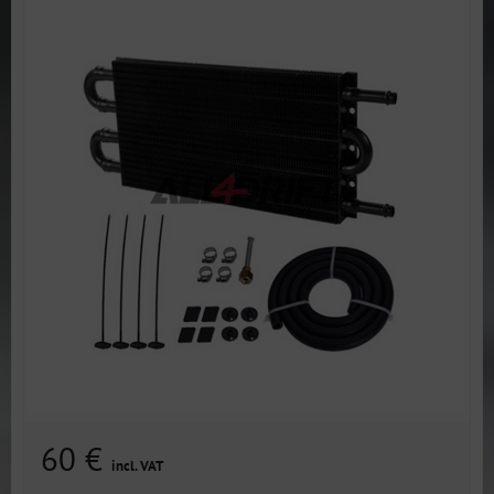
60 €
incl. VAT