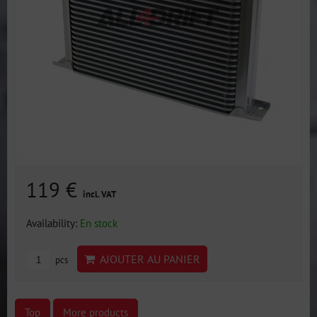
119 €
incl. VAT
Availability:
En stock
AJOUTER AU PANIER
pcs
Top
More products