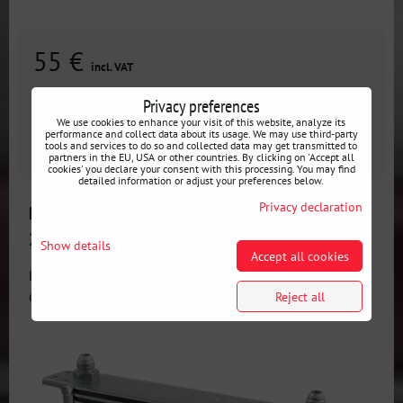
55 €
incl. VAT
Privacy preferences
Availability:
En stock
We use cookies to enhance your visit of this website, analyze its
performance and collect data about its usage. We may use third-party
tools and services to do so and collected data may get transmitted to
AJOUTER AU PANIER
pcs
partners in the EU, USA or other countries. By clicking on 'Accept all
cookies' you declare your consent with this processing. You may find
detailed information or adjust your preferences below.
Privacy declaration
Refroidisseur d'huile Performance, 30 rangées,
260x235x50mm AN8 argent
Show details
Accept all cookies
Le refroidisseur d'huile TurboWorks Performance se
distingue par sa...
Reject all