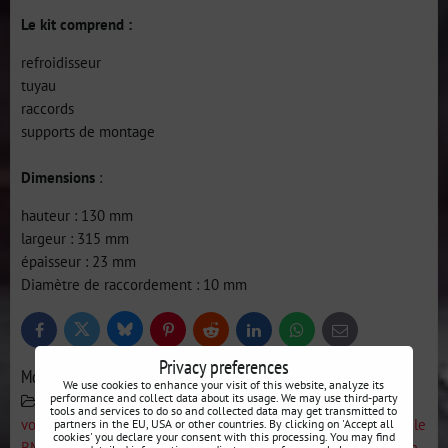
Le kit comprend :
refroidisseur
tuyau
raccords
supports de montage
Dimensions
:
hauteur : 130 mm
largeur : 315 mm
épaisseur : 23 mm
Diamètre de raccordement : 10 mm
Bluesky
Twitter
Facebook
Pinterest
Reddit
LinkedIn
WhatsApp
E-
mail
Privacy preferences
More from category
We use cookies to enhance your visit of this website, analyze its
performance and collect data about its usage. We may use third-party
Fabricants
TURBO WORKS
Recherche par
tools and services to do so and collected data may get transmitted to
voiture
BMW E30
Refroidissement d'eau et d'huile
partners in the EU, USA or other countries. By clicking on 'Accept all
cookies' you declare your consent with this processing. You may find
BMW E30
Refroidisseurs d'huile et de direction assistée