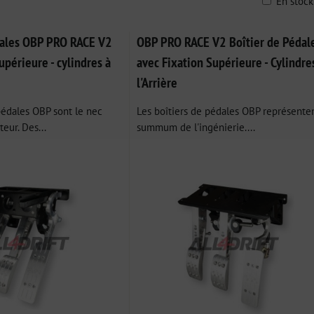
En stoc
ble
dales OBP PRO RACE V2
OBP PRO RACE V2 Boîtier de Pédal
upérieure - cylindres à
avec Fixation Supérieure - Cylindre
l'Arrière
pédales OBP sont le nec
Les boîtiers de pédales OBP représenten
teur. Des...
summum de l'ingénierie....