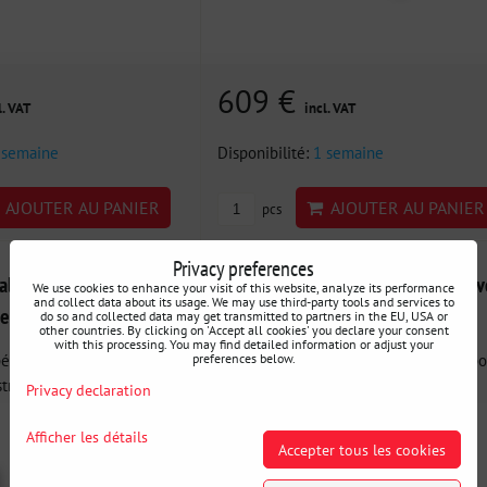
609 €
l. VAT
incl. VAT
 semaine
Disponibilité:
1 semaine
AJOUTER AU PANIER
AJOUTER AU PANIER
pcs
Privacy preferences
dales OBP PRO RACE V2
Boîtier de pédales OBP VICTORY av
We use cookies to enhance your visit of this website, analyze its performance
and collect data about its usage. We may use third-party tools and services to
es cylindres à l'avant
fixation supérieure
do so and collected data may get transmitted to partners in the EU, USA or
other countries. By clicking on 'Accept all cookies' you declare your consent
with this processing. You may find detailed information or adjust your
pédales OBP sont à la
Les boîtiers de pédales OBP sont à la po
preferences below.
trie. Des...
de l'industrie....
Privacy declaration
Afficher les détails
Accepter tous les cookies