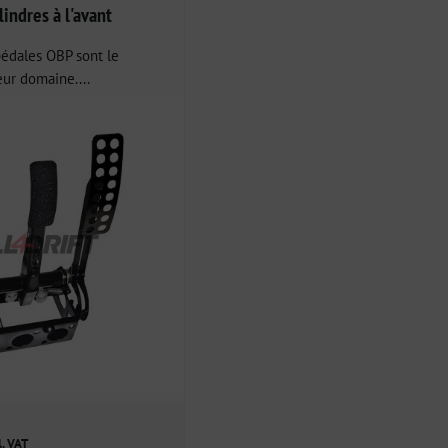
lindres à l'avant
pédales OBP sont le
r domaine....
l. VAT