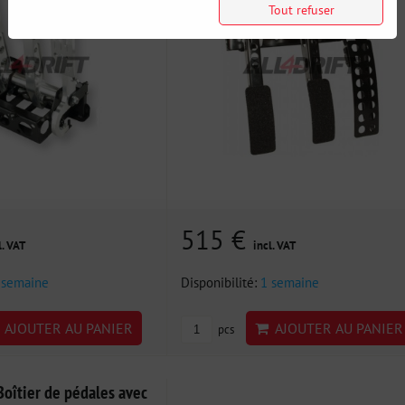
Tout refuser
515 €
l. VAT
incl. VAT
 semaine
Disponibilité:
1 semaine
AJOUTER AU PANIER
AJOUTER AU PANIER
pcs
oîtier de pédales avec