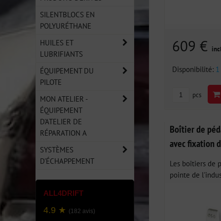
SILENTBLOCS EN
POLYURÉTHANE
609 €
HUILES ET
inc
LUBRIFIANTS
Disponibilité:
1
ÉQUIPEMENT DU
PILOTE
pcs
MON ATELIER -
ÉQUIPEMENT
D'ATELIER DE
Boîtier de pé
RÉPARATION A
avec fixation d
SYSTÈMES
D'ÉCHAPPEMENT
Les boîtiers de 
pointe de l'indus
ALL4DRIFT
4.9 ★
(182 avis)