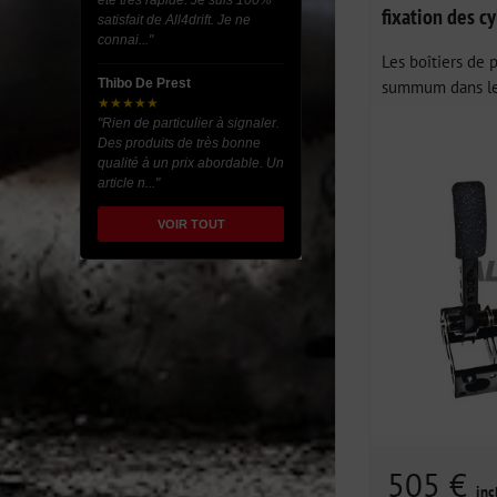
été très rapide. Je suis 100%
fixation des cy
satisfait de All4drift. Je ne
connai..."
Les boîtiers de 
Thibo De Prest
summum dans leu
★★★★★
"Rien de particulier à signaler.
Des produits de très bonne
qualité à un prix abordable. Un
article n..."
VOIR TOUT
505 €
inc