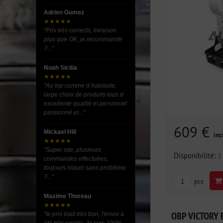
Adrien Gomez
★★★★★
"Prix très corrects, livraison
plus que OK, je recommande
?..."
Noah Sicilia
★★★★★
"Au top comme d habitude,
large choix de produits tous d
excellente qualité et personnel
passionné et..."
609 €
Mickael Hill
inc
★★★★★
"Super site, plusieurs
Disponibilité:
1
commandes effectuées,
toujours niquel sans problème
?..."
pcs
Maxime Thoreau
★★★★★
OBP VICTORY B
"le prix était très bon, l'envoi a