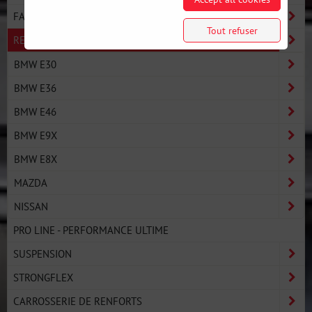
FABRICANTS
Tout refuser
RECHERCHE PAR VOITURE
BMW E30
BMW E36
BMW E46
BMW E9X
BMW E8X
MAZDA
NISSAN
PRO LINE - PERFORMANCE ULTIME
SUSPENSION
STRONGFLEX
CARROSSERIE DE RENFORTS