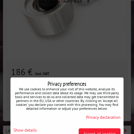
186 €
incl. VAT
Privacy preferences
Disponibilité:
3 jours
We use cookies to enhance your visit of this website, analyze its
performance and collect data about its usage. We may use third-party
tools and services to do so and collected data may get transmitted to
AJOUTER AU PANIER
partners in the EU, USA or other countries. By clicking on 'Accept all
pcs
cookies' you declare your consent with this processing. You may find
detailed information or adjust your preferences below.
Privacy declaration
Show details
LIGNE BASIC - DÉMARREZ LE DRIFT
Accept all cookies