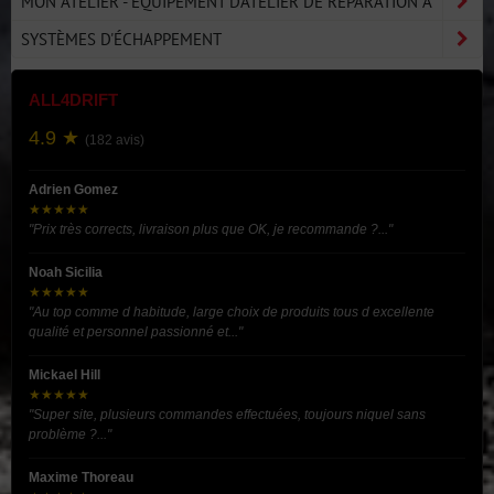
MON ATELIER - ÉQUIPEMENT D'ATELIER DE RÉPARATION A
SYSTÈMES D'ÉCHAPPEMENT
ALL4DRIFT
4.9 ★
(182 avis)
Adrien Gomez
★★★★★
"Prix très corrects, livraison plus que OK, je recommande ?..."
Noah Sicilia
★★★★★
"Au top comme d habitude, large choix de produits tous d excellente
qualité et personnel passionné et..."
Mickael Hill
★★★★★
"Super site, plusieurs commandes effectuées, toujours niquel sans
problème ?..."
Maxime Thoreau