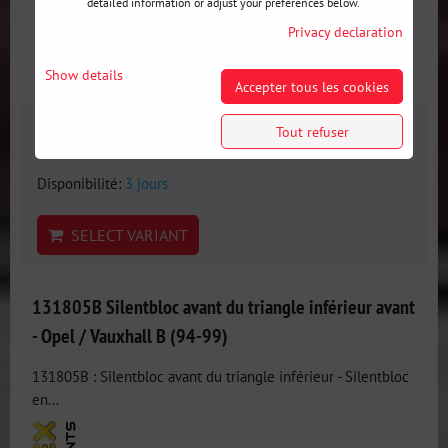
detailed information or adjust your preferences below.
Privacy declaration
Show details
Accepter tous les cookies
25 €
Tout refuser
incl. VAT
Disponibilité:
3 jours
SELECT VARIANT
131805B Silentbloc avant du triangle inférieur avant
- Opel / Vauxhall B (94-99)
131805B : Silentbloc avant du triangle inférieur - Silentbloc
en...