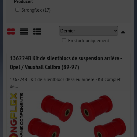
Producer:
Strongflex (17)
En stock uniquement
Grid
List
Table
136224B Kit de silentblocs de suspension arrière -
Opel / Vauxhall Calibra (89-97)
136224B : Kit de silentblocs d'essieu arrière - Kit complet
de...