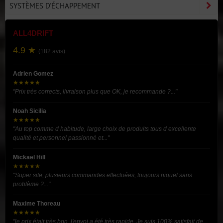
SYSTÈMES D'ÉCHAPPEMENT
ALL4DRIFT
4.9 ★
(182 avis)
Adrien Gomez
★★★★★
"Prix très corrects, livraison plus que OK, je recommande ?..."
Noah Sicilia
★★★★★
"Au top comme d habitude, large choix de produits tous d excellente
qualité et personnel passionné et..."
Mickael Hill
★★★★★
"Super site, plusieurs commandes effectuées, toujours niquel sans
problème ?..."
Maxime Thoreau
★★★★★
"le prix était très bon, l'envoi a été très rapide. Je suis 100% satisfait de