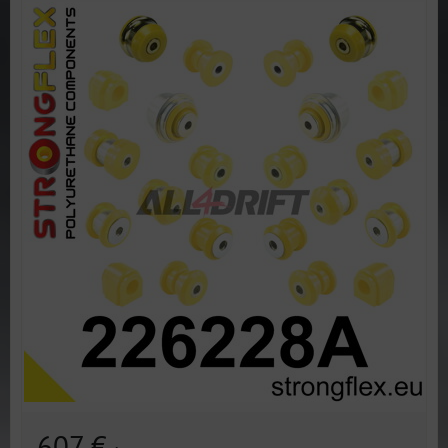
607 €