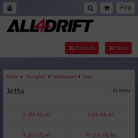
Products
Menu
Home
Strongflex
Volkswagen
Jetta
Jetta
92
items
II (84-92) A2
I (79-84) A1
V (05-11) A5
VI (11-18) A6