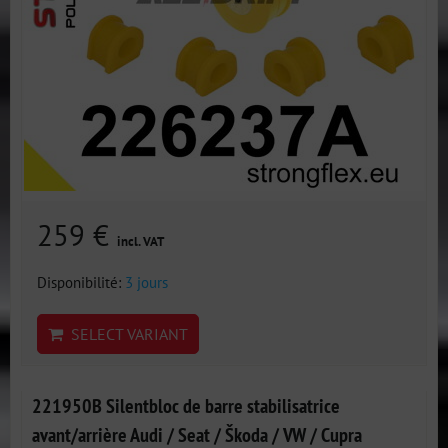
259 €
incl. VAT
Disponibilité:
3 jours
SELECT VARIANT
221950B Silentbloc de barre stabilisatrice
avant/arrière Audi / Seat / Škoda / VW / Cupra