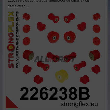
226238B : Kit complet de silentblocs de châssis - Kit
complet de...