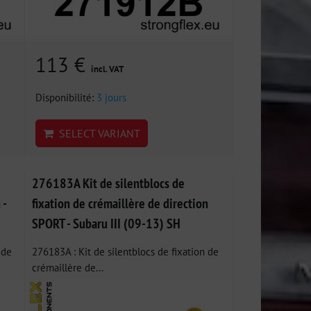
113 €
incl. VAT
Disponibilité:
3 jours
SELECT VARIANT
276183A Kit de silentblocs de
 -
fixation de crémaillère de direction
SPORT - Subaru III (09-13) SH
 de
276183A : Kit de silentblocs de fixation de
crémaillère de...