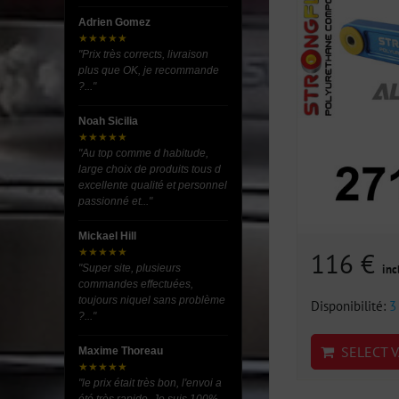
Adrien Gomez
★★★★★
"Prix très corrects, livraison
plus que OK, je recommande
?..."
Noah Sicilia
★★★★★
"Au top comme d habitude,
large choix de produits tous d
excellente qualité et personnel
passionné et..."
Mickael Hill
★★★★★
116 €
"Super site, plusieurs
inc
commandes effectuées,
toujours niquel sans problème
Disponibilité:
3
?..."
SELECT V
Maxime Thoreau
★★★★★
"le prix était très bon, l'envoi a