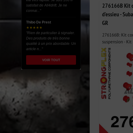
été très rapide. Je suis 100%
276166B Kit c
satisfait de All4drift. Je ne
connai..."
d'essieu - Sub
GR
Thibo De Prest
★★★★★
"Rien de particulier à signaler.
276166B: Kit co
Des produits de très bonne
suspension - Kit
qualité à un prix abordable. Un
article n..."
VOIR TOUT