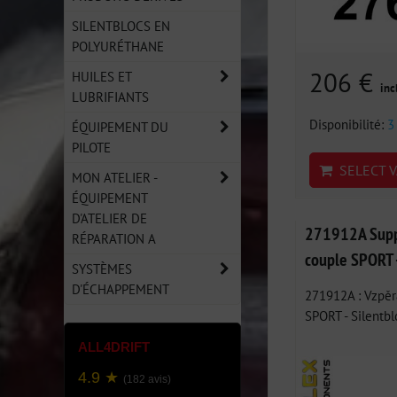
SILENTBLOCS EN
POLYURÉTHANE
206 €
HUILES ET
inc
LUBRIFIANTS
Disponibilité:
3
ÉQUIPEMENT DU
PILOTE
SELECT V
MON ATELIER -
ÉQUIPEMENT
D'ATELIER DE
271912A Suppo
RÉPARATION A
couple SPORT 
SYSTÈMES
D'ÉCHAPPEMENT
271912A : Vzpěr
SPORT - Silentbl
ALL4DRIFT
4.9 ★
(182 avis)