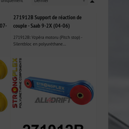
k uniquement
Dernier
271912B Support de réaction de
(07-
couple - Saab 9-2X (04-06)
271912B: Vzpěra motoru (Pitch stop) -
Silentbloc en polyuréthane...