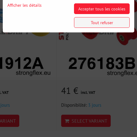
Afficher les détails
Accepter tous les cookies
Tout refuser
41 €
l. VAT
incl. VAT
 jours
Disponibilité:
3 jours
ARIANT
SELECT VARIANT