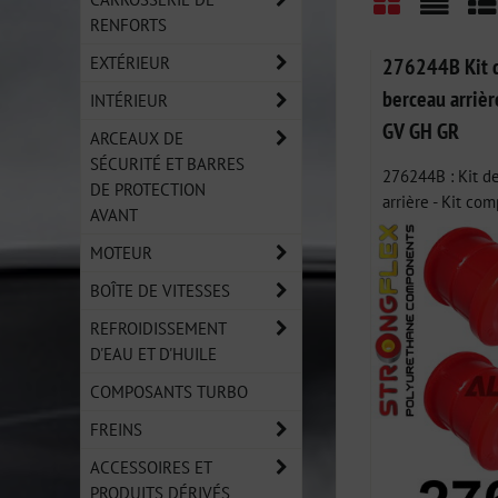
RENFORTS
Grid
List
Ta
EXTÉRIEUR
276244B Kit d
berceau arrièr
INTÉRIEUR
GV GH GR
ARCEAUX DE
SÉCURITÉ ET BARRES
276244B : Kit de
DE PROTECTION
arrière - Kit com
AVANT
MOTEUR
BOÎTE DE VITESSES
REFROIDISSEMENT
D'EAU ET D'HUILE
COMPOSANTS TURBO
FREINS
ACCESSOIRES ET
PRODUITS DÉRIVÉS