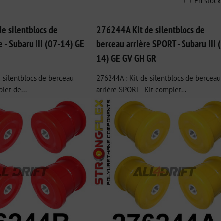
En stoc
ble
e silentblocs de
276244A Kit de silentblocs de
e - Subaru III (07-14) GE
berceau arrière SPORT - Subaru III 
14) GE GV GH GR
 silentblocs de berceau
276244A : Kit de silentblocs de berceau
plet de...
arrière SPORT - Kit complet...