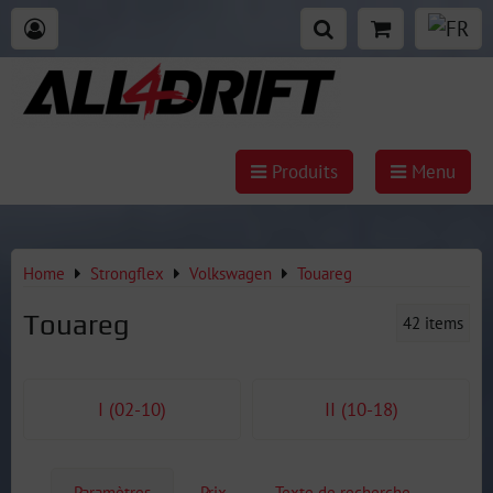
Produits
Menu
Home
Strongflex
Volkswagen
Touareg
Touareg
42
items
I (02-10)
II (10-18)
Paramètres
Prix
Texte de recherche