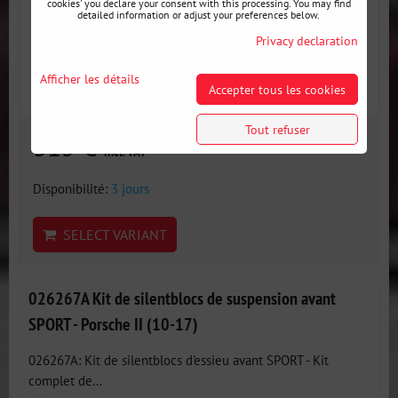
cookies' you declare your consent with this processing. You may find
detailed information or adjust your preferences below.
Privacy declaration
Afficher les détails
Accepter tous les cookies
Tout refuser
315 €
incl. VAT
Disponibilité:
3 jours
SELECT VARIANT
026267A Kit de silentblocs de suspension avant
SPORT - Porsche II (10-17)
026267A: Kit de silentblocs d'essieu avant SPORT - Kit
complet de...