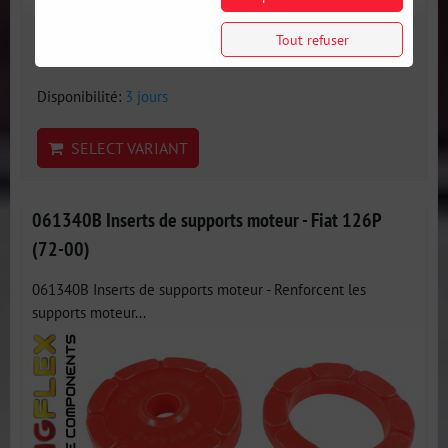
9 €
Tout refuser
incl. VAT
Disponibilité:
3 jours
SELECT VARIANT
061340B Inserts de supports moteur - Fiat 126P
(72-00)
061340B Inserts de supports moteur - Renforcent les
supports moteur...