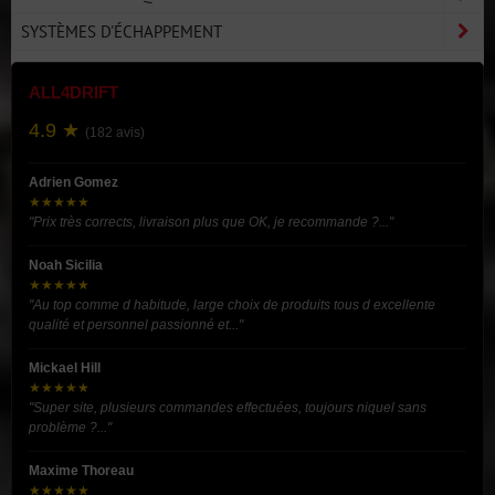
SYSTÈMES D'ÉCHAPPEMENT
ALL4DRIFT
4.9 ★
(182 avis)
Adrien Gomez
★★★★★
"Prix très corrects, livraison plus que OK, je recommande ?..."
Noah Sicilia
★★★★★
"Au top comme d habitude, large choix de produits tous d excellente
qualité et personnel passionné et..."
Mickael Hill
★★★★★
"Super site, plusieurs commandes effectuées, toujours niquel sans
problème ?..."
Maxime Thoreau
★★★★★