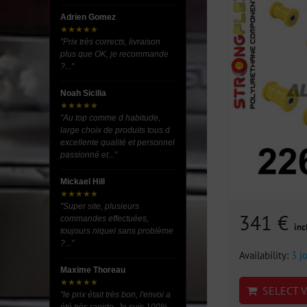
Adrien Gomez
★★★★★
"Prix très corrects, livraison
plus que OK, je recommande
?..."
Noah Sicilia
★★★★★
"Au top comme d habitude,
large choix de produits tous d
excellente qualité et personnel
passionné et..."
Mickael Hill
★★★★★
"Super site, plusieurs
341 €
commandes effectuées,
inc
toujours niquel sans problème
?..."
Availability:
3 j
Maxime Thoreau
★★★★★
SELECT V
"le prix était très bon, l'envoi a