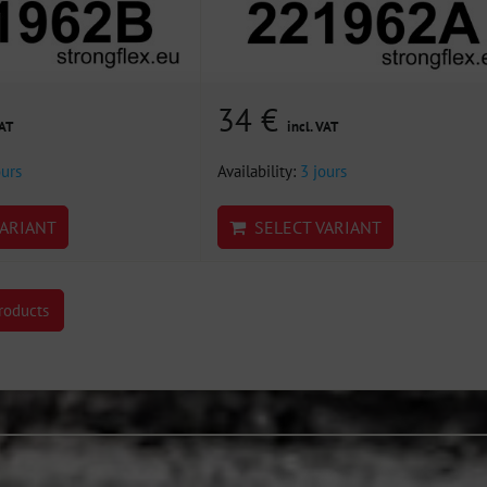
34 €
VAT
incl. VAT
ours
Availability:
3 jours
ARIANT
SELECT VARIANT
roducts