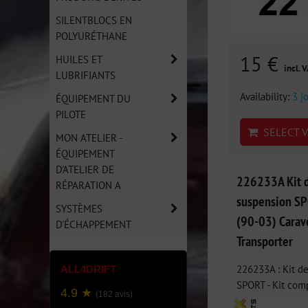
SILENTBLOCS EN
POLYURÉTHANE
15 €
HUILES ET
incl. 
LUBRIFIANTS
Availability:
3 j
ÉQUIPEMENT DU
PILOTE
SELECT V
MON ATELIER -
ÉQUIPEMENT
D'ATELIER DE
226233A Kit d
RÉPARATION A
suspension SP
SYSTÈMES
(90-03) Carave
D'ÉCHAPPEMENT
Transporter
226233A : Kit de
ALL4DRIFT
SPORT - Kit comp
4.9 ★
(182 avis)