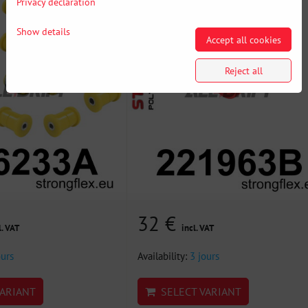
Privacy declaration
Show details
Accept all cookies
Reject all
32 €
l. VAT
incl. VAT
ours
Availability:
3 jours
ARIANT
SELECT VARIANT