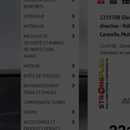
RENFORTS
Grid
List
Ta
EXTÉRIEUR
221970B Silen
direction - V
INTÉRIEUR
Caravelle, Mul
ARCEAUX DE
SÉCURITÉ ET BARRES
221970B : Silent
DE PROTECTION
Silentbloc en po
AVANT
MOTEUR
BOÎTE DE VITESSES
REFROIDISSEMENT
D'EAU ET D'HUILE
COMPOSANTS TURBO
FREINS
ACCESSOIRES ET
PRODUITS DÉRIVÉS