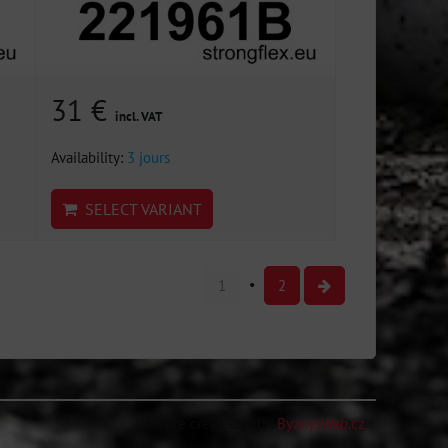
31 €
incl. VAT
Availability:
3 jours
SELECT VARIANT
1
2
Website created with:
ByznysWeb.cz