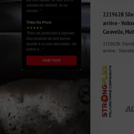
été très rapide. Je suis 100%
satisfait de All4drift. Je ne
connai..."
221962B Silen
arrière - Volk
Thibo De Prest
★★★★★
Caravelle, Mul
"Rien de particulier à signaler.
Des produits de très bonne
221962B: Silentb
qualité à un prix abordable. Un
article n..."
arrière - Silentbl
VOIR TOUT