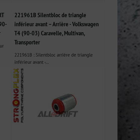
RT
221961B Silentbloc de triangle
90-
inférieur avant – Arrière - Volkswagen
r
T4 (90-03) Caravelle, Multivan,
Transporter
ur
221961B : Silentbloc arrière de triangle
inférieur avant -...