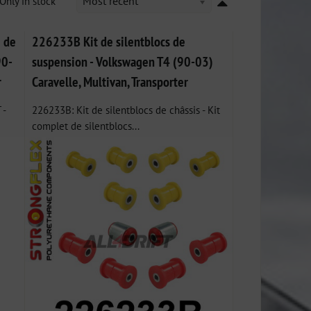
Only in stock
Most recent
 de
226233B Kit de silentblocs de
90-
suspension - Volkswagen T4 (90-03)
r
Caravelle, Multivan, Transporter
 -
226233B: Kit de silentblocs de châssis - Kit
complet de silentblocs...