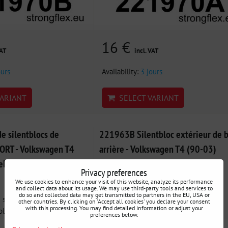
16 €
VAT
incl. VAT
ours
Availability:
3 jours
ARIANT
SELECT VARIANT
e silentblocs de
221963B Silentbloc extérieur de b
ORT - Volkswagen T4
arrière - Volkswagen T4 (90-03)
lle, Multivan,
Caravelle, Multivan, Transporter
Privacy preferences
We use cookies to enhance your visit of this website, analyze its performance
221963B: Silentbloc extérieur de bras
and collect data about its usage. We may use third-party tools and services to
arrière - Silentbloc en...
do so and collected data may get transmitted to partners in the EU, USA or
 silentblocs de châssis
other countries. By clicking on 'Accept all cookies' you declare your consent
with this processing. You may find detailed information or adjust your
let de...
preferences below.