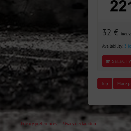
32 €
incl. 
Availability:
3 j
SELECT V
Top
More p
Privacy preferences
Privacy declaration