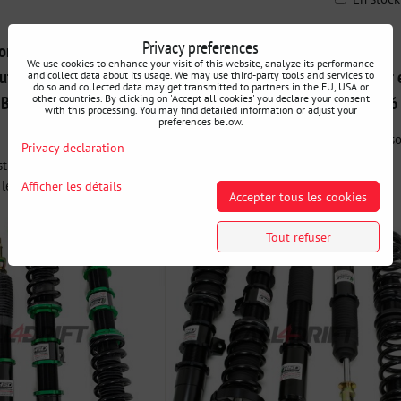
ble
Privacy preferences
rt combinés filetés
Suspension sport combinés filetés
We use cookies to enhance your visit of this website, analyze its performance
auteur et en dureté HSD
HSD Dualtech réglable en hauteur 
and collect data about its usage. We may use third-party tools and services to
do so and collected data may get transmitted to partners in the EU, USA or
other countries. By clicking on 'Accept all cookies' you declare your consent
r BMW F32/F33/F36
en dureté pour BMW F32/F33/F36
with this processing. You may find detailed information or adjust your
preferences below.
Les amortisseurs et ressorts Dualtech s
Privacy declaration
conçus pour les...
 le produit phare de HSD,
les...
Afficher les détails
Accepter tous les cookies
Tout refuser