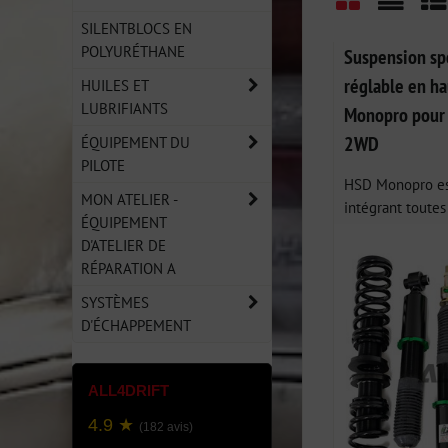
SILENTBLOCS EN
Grid
List
Ta
POLYURÉTHANE
Suspension spo
réglable en h
HUILES ET
LUBRIFIANTS
Monopro pou
2WD
ÉQUIPEMENT DU
PILOTE
HSD Monopro est
MON ATELIER -
intégrant toutes 
ÉQUIPEMENT
D'ATELIER DE
RÉPARATION A
SYSTÈMES
D'ÉCHAPPEMENT
ALL4DRIFT
4.9 ★
(182 avis)