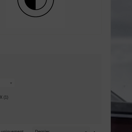
X (1)
k uniquement
Dernier