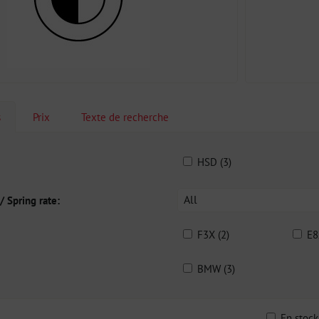
s
Prix
Texte de recherche
HSD (3)
All
/ Spring rate:
F3X (2)
E8
BMW (3)
En stoc