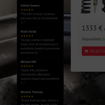
Adrien Gomez
★★★★★
"Prix très corrects, livraison
plus que OK, je recommande
?..."
1333 €
Noah Sicilia
★★★★★
Disponibilité:
E
"Au top comme d habitude,
large choix de produits tous d
excellente qualité et personnel
SELECT V
passionné et..."
Mickael Hill
★★★★★
"Super site, plusieurs
commandes effectuées,
toujours niquel sans problème
?..."
Maxime Thoreau
★★★★★
"le prix était très bon, l'envoi a
été très rapide. Je suis 100%