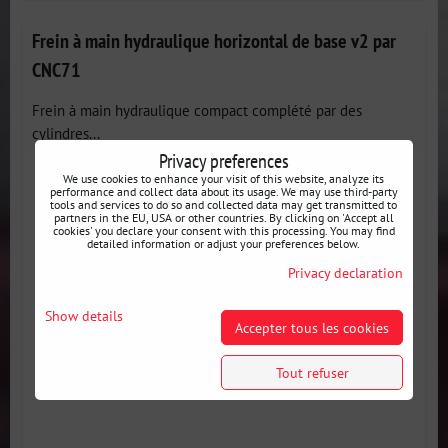
Frein à main hydraulique horizontal de base v2 par
CNC71
Frein à main hydraulique compact complété par des
cylindres...
Privacy preferences
We use cookies to enhance your visit of this website, analyze its
performance and collect data about its usage. We may use third-party
tools and services to do so and collected data may get transmitted to
partners in the EU, USA or other countries. By clicking on 'Accept all
cookies' you declare your consent with this processing. You may find
detailed information or adjust your preferences below.
Privacy declaration
Show details
Accepter tous les cookies
Tout refuser