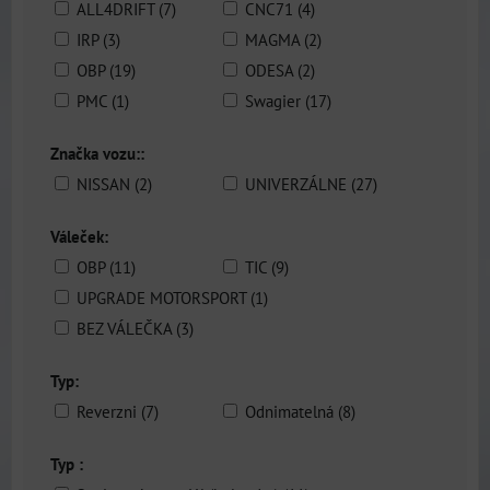
ALL4DRIFT (7)
CNC71 (4)
IRP (3)
MAGMA (2)
OBP (19)
ODESA (2)
PMC (1)
Swagier (17)
Značka vozu::
NISSAN (2)
UNIVERZÁLNE (27)
Váleček:
OBP (11)
TIC (9)
UPGRADE MOTORSPORT (1)
BEZ VÁLEČKA (3)
Typ:
Reverzni (7)
Odnimatelná (8)
Typ :