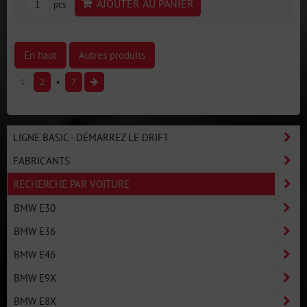
AJOUTER AU PANIER
pcs
En haut
Autres produits
1
2
7
LIGNE BASIC - DÉMARREZ LE DRIFT
FABRICANTS
RECHERCHE PAR VOITURE
BMW E30
BMW E36
BMW E46
BMW E9X
BMW E8X