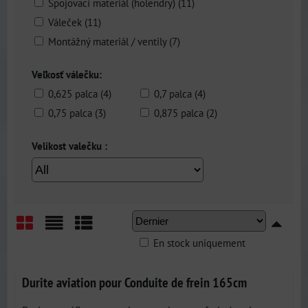
Spojovací materiál (holendry) (11)
Váleček (11)
Montážný materiál / ventily (7)
Veľkosť válečku:
0,625 palca (4)
0,7 palca (4)
0,75 palca (3)
0,875 palca (2)
Velikost valečku :
En stock uniquement
Grid
List
Table
Durite aviation pour Conduite de frein 165cm