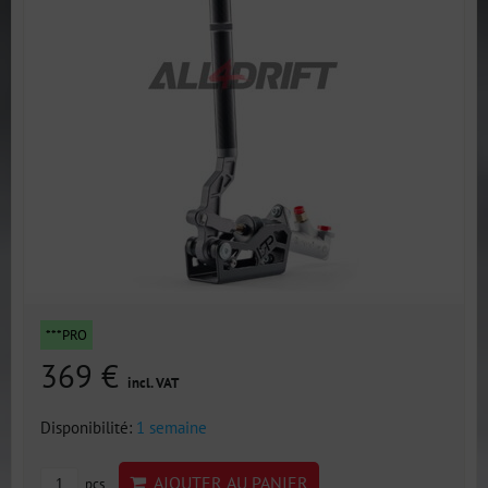
***PRO
369 €
incl. VAT
Disponibilité:
1 semaine
AJOUTER AU PANIER
pcs