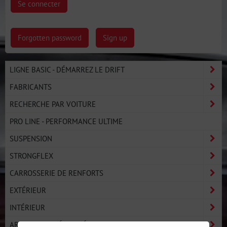
Se connecter
Forgotten password
Sign up
LIGNE BASIC - DÉMARREZ LE DRIFT
FABRICANTS
RECHERCHE PAR VOITURE
PRO LINE - PERFORMANCE ULTIME
SUSPENSION
STRONGFLEX
CARROSSERIE DE RENFORTS
EXTÉRIEUR
INTÉRIEUR
ARCEAUX DE SÉCURITÉ ET BARRES DE PROTECTION