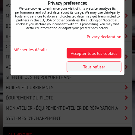
Privacy preferences
AVANT
We use cookies to enhance your visit of this website, analyze its
performance and collect data about its usage. We may use third-party
MOTEUR
tools and services to do so and collected data may get transmitted to
partners in the EU, USA or other countries. By clicking on 'Accept all
cookies' you declare your consent with this processing. You may find
BOÎTE DE VITESSES
detailed information or adjust your preferences below.
REFROIDISSEMENT D'EAU ET D'HUILE
Privacy declaration
COMPOSANTS TURBO
Afficher les détails
Accepter tous les cookies
FREINS
ACCESSOIRES ET PRODUITS DÉRIVÉS
Tout refuser
SILENTBLOCS EN POLYURÉTHANE
HUILES ET LUBRIFIANTS
ÉQUIPEMENT DU PILOTE
MON ATELIER - ÉQUIPEMENT D'ATELIER DE RÉPARATION A
SYSTÈMES D'ÉCHAPPEMENT
ALL4DRIFT