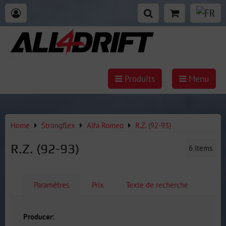
Produits
Menu
Home
Strongflex
Alfa Romeo
R.Z. (92-93)
R.Z. (92-93)
6
items
Paramètres
Prix
Texte de recherche
Producer: