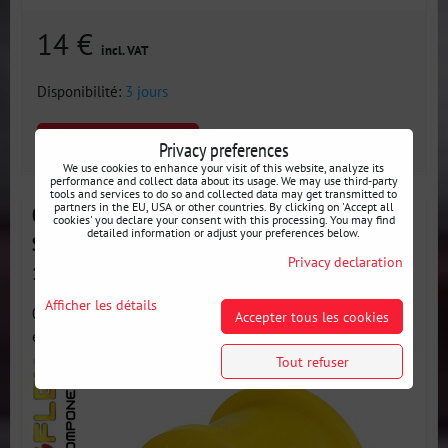
14 €
incl. VAT
Disponibilité:
3 jours
SELECT VARIANT
Privacy preferences
We use cookies to enhance your visit of this website, analyze its
performance and collect data about its usage. We may use third-party
tools and services to do so and collected data may get transmitted to
partners in the EU, USA or other countries. By clicking on 'Accept all
011450A : Silentbloc de barre stabilisatrice arrière
cookies' you declare your consent with this processing. You may find
detailed information or adjust your preferences below.
SPORT - Alfa Romeo 75 / Milano (85-92) type 161 /
Privacy declaration
162B
Afficher les détails
011450A : Barre stabilisatrice arrière SPORT - Silentblocs
Accepter tous les cookies
en...
Tout refuser