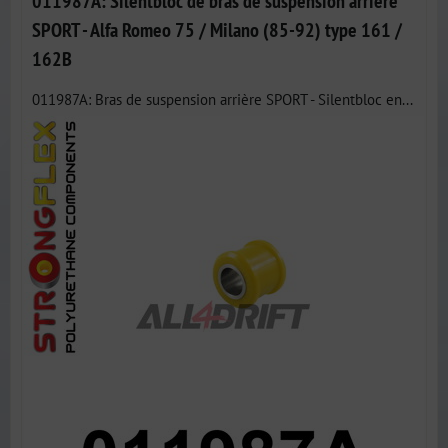
011987A: Silentbloc de bras de suspension arrière
SPORT - Alfa Romeo 75 / Milano (85-92) type 161 /
162B
011987A: Bras de suspension arrière SPORT - Silentbloc en...