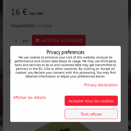
16 €
incl. VAT
Disponibilité:
En stock
AJOUTER AU PANIER
pcs
Privacy preferences
We use cookies to enhance your visit of this website, analyze its
Filet pour fixation de harnais de course - FIA
performance and collect data about its usage. We may use third-party
tools and services to do so and collected data may get transmitted to
partners in the EU, USA or other countries. By clicking on 'Accept all
Fixation de harnais avec écrou à souder.
cookies' you declare your consent with this processing. You may find
detailed information or adjust your preferences below.
Privacy declaration
Afficher les détails
Accepter tous les cookies
Tout refuser