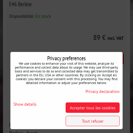
E46 Berline
Disponibilité:
En stock
89 €
incl. VAT
Privacy preferences
AJOUTER AU PANIER
pcs
We use cookies to enhance your visit of this website, analyze its
performance and collect data about its usage. We may use third-party
tools and services to do so and collected data may get transmitted to
partners in the EU, USA or other countries. By clicking on 'Accept all
cookies' you declare your consent with this processing. You may find
detailed information or adjust your preferences below.
Privacy declaration
Show details
Accepter tous les cookies
Tout refuser
Panneaux de porte de course en aluminium BMW E36