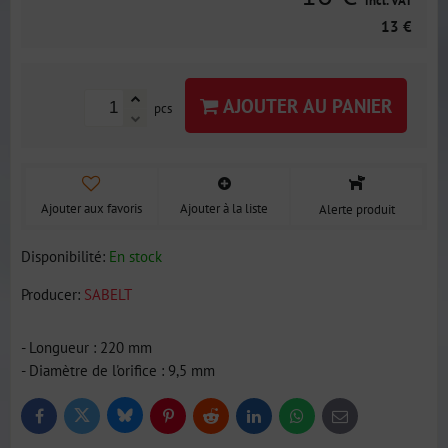
incl. VAT
13 €
AJOUTER AU PANIER
pcs
Ajouter aux favoris
Ajouter à la liste
Alerte produit
Disponibilité:
En stock
Producer:
SABELT
- Longueur : 220 mm
- Diamètre de l'orifice : 9,5 mm
Bluesky
Twitter
Facebook
Pinterest
Reddit
LinkedIn
WhatsApp
E-
mail