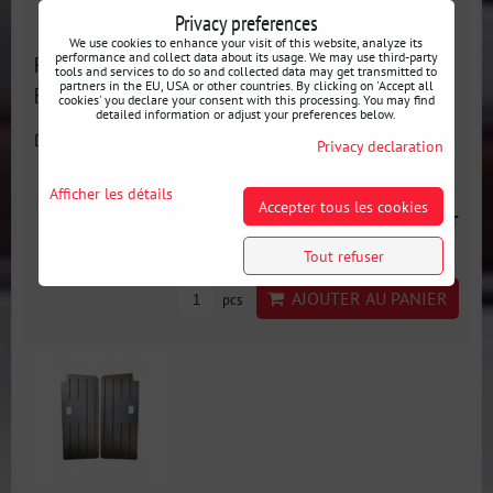
Privacy preferences
We use cookies to enhance your visit of this website, analyze its
performance and collect data about its usage. We may use third-party
Panneaux de porte de course arrière en aluminium BMW
tools and services to do so and collected data may get transmitted to
partners in the EU, USA or other countries. By clicking on 'Accept all
E30 coupé
cookies' you declare your consent with this processing. You may find
detailed information or adjust your preferences below.
Disponibilité:
En stock
Privacy declaration
Afficher les détails
Accepter tous les cookies
91 €
incl. VAT
Tout refuser
AJOUTER AU PANIER
pcs