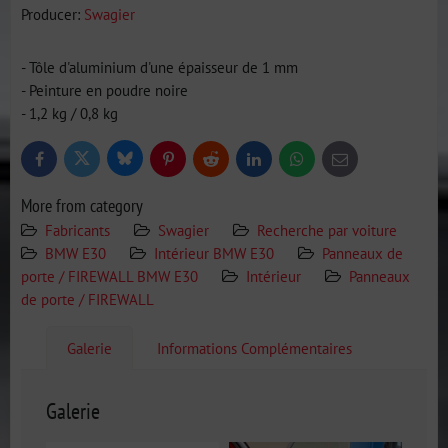
Producer:
Swagier
- Tôle d'aluminium d'une épaisseur de 1 mm
- Peinture en poudre noire
- 1,2 kg / 0,8 kg
Bluesky
Twitter
Facebook
Pinterest
Reddit
LinkedIn
WhatsApp
E-
mail
More from category
Fabricants
Swagier
Recherche par voiture
BMW E30
Intérieur BMW E30
Panneaux de
porte / FIREWALL BMW E30
Intérieur
Panneaux
de porte / FIREWALL
Galerie
Informations Complémentaires
Galerie