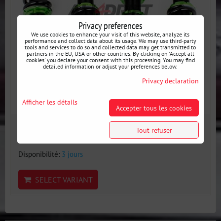
Privacy preferences
We use cookies to enhance your visit of this website, analyze its
performance and collect data about its usage. We may use third-party
tools and services to do so and collected data may get transmitted to
partners in the EU, USA or other countries. By clicking on 'Accept all
cookies' you declare your consent with this processing. You may find
detailed information or adjust your preferences below.
Privacy declaration
Afficher les détails
Accepter tous les cookies
1333 €
Tout refuser
incl. VAT
Disponibilité:
3 jours
SELECT VARIANT