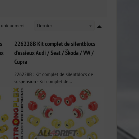
k uniquement
Dernier
s
226228B Kit complet de silentblocs
ux
d'essieux Audi / Seat / Škoda / VW /
Cupra
226228B : Kit complet de silentblocs de
suspension - Kit complet de...