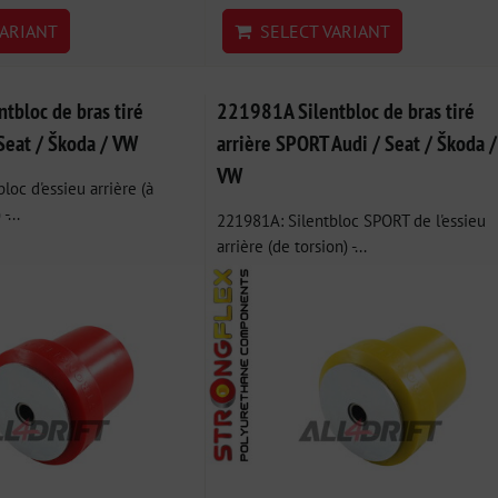
ARIANT
SELECT VARIANT
tbloc de bras tiré
221981A Silentbloc de bras tiré
 Seat / Škoda / VW
arrière SPORT Audi / Seat / Škoda /
VW
loc d'essieu arrière (à
-...
221981A: Silentbloc SPORT de l'essieu
arrière (de torsion) -...