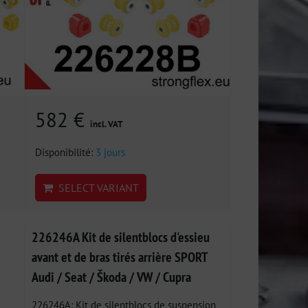
582 €
incl. VAT
Disponibilité:
3 jours
SELECT VARIANT
226246A Kit de silentblocs d'essieu
avant et de bras tirés arrière SPORT
Audi / Seat / Škoda / VW / Cupra
226246A: Kit de silentblocs de suspension