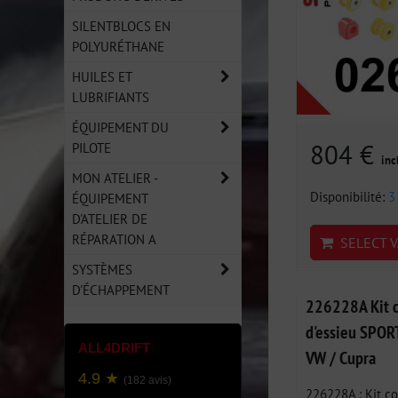
SILENTBLOCS EN
POLYURÉTHANE
HUILES ET
LUBRIFIANTS
ÉQUIPEMENT DU
804 €
PILOTE
inc
MON ATELIER -
Disponibilité:
3
ÉQUIPEMENT
D'ATELIER DE
RÉPARATION A
SELECT V
SYSTÈMES
D'ÉCHAPPEMENT
226228A Kit c
d'essieu SPORT
ALL4DRIFT
VW / Cupra
4.9 ★
(182 avis)
226228A : Kit co