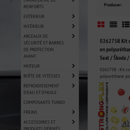
Producer:
RENFORTS
EXTÉRIEUR
INTÉRIEUR
Grid
List
Ta
ARCEAUX DE
026275B Kit c
SÉCURITÉ ET BARRES
en polyurétha
DE PROTECTION
AVANT
Seat / Škoda /
MOTEUR
026275B : Kit c
BOÎTE DE VITESSES
polyuréthane pou
REFROIDISSEMENT
D'EAU ET D'HUILE
COMPOSANTS TURBO
FREINS
ACCESSOIRES ET
PRODUITS DÉRIVÉS