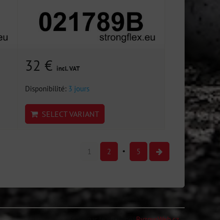
32 €
incl. VAT
Disponibilité:
3 jours
SELECT VARIANT
1
2
5
Créé par le système:
ByznysWeb.cz