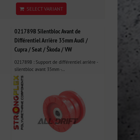
SELECT VARIANT
021789B Silentbloc Avant de
Différentiel Arrière 35mm Audi /
Cupra / Seat / Škoda / VW
021789B : Support de différentiel arrière -
silentbloc avant 35mm -...