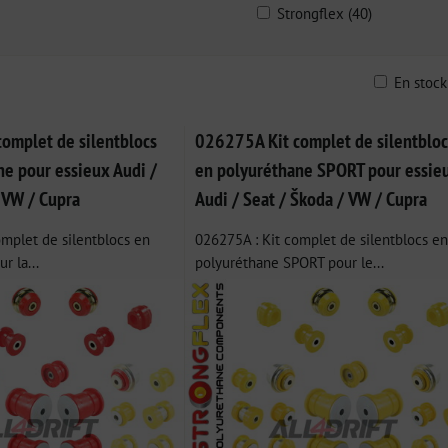
Strongflex (40)
En stoc
ble
omplet de silentblocs
026275A Kit complet de silentbloc
ne pour essieux Audi /
en polyuréthane SPORT pour essie
 VW / Cupra
Audi / Seat / Škoda / VW / Cupra
omplet de silentblocs en
026275A : Kit complet de silentblocs en
r la...
polyuréthane SPORT pour le...