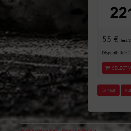
55 €
incl. 
Disponibilité:
3
SELECT V
En haut
Aut
Privacy preferences
Privacy declaration