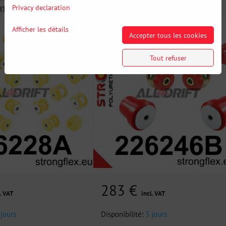
Privacy declaration
 - Kit...
suspension avant et l'essieu...
Afficher les détails
Accepter tous les cookies
Tout refuser
283 €
. VAT
incl. VAT
 jours
Disponibilité:
3 jours