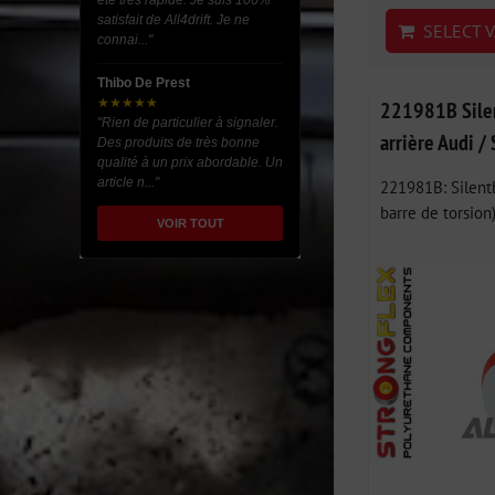
été très rapide. Je suis 100%
satisfait de All4drift. Je ne
SELECT V
connai..."
Thibo De Prest
★★★★★
221981B Silen
"Rien de particulier à signaler.
arrière Audi /
Des produits de très bonne
qualité à un prix abordable. Un
article n..."
221981B: Silentb
barre de torsion) 
VOIR TOUT