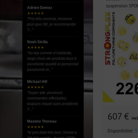
suspension SPORT
Adrien Gomez
★★★★★
"Prix très corrects, livraison
plus que OK, je recommande
?..."
Noah Sicilia
★★★★★
"Au top comme d habitude,
large choix de produits tous d
excellente qualité et personnel
passionné et..."
Mickael Hill
★★★★★
"Super site, plusieurs
commandes effectuées,
toujours niquel sans problème
?..."
607 €
incl
Maxime Thoreau
★★★★★
Disponibilité:
3
"le prix était très bon, l'envoi a