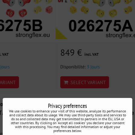
849 €
l. VAT
incl. VAT
 jours
Disponibilité:
3 jours
ARIANT
SELECT VARIANT
omplet de silentblocs
226246B Kit de silentblocs pour
Privacy preferences
We use cookies to enhance your visit of this website, analyze its performance
 Audi / Seat / Škoda /
l'essieu avant et le bras tiré arrière
and collect data about its usage. We may use third-party tools and services to
do so and collected data may get transmitted to partners in the EU, USA or
Audi / Seat / Škoda / VW / Cupra
other countries. By clicking on 'Accept all cookies' you declare your consent
with this processing. You may find detailed information or adjust your
preferences below.
mplet de silentblocs de
226246B : Kit de silentblocs pour la