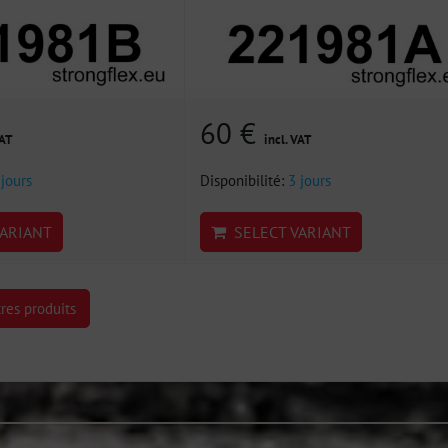
60 €
VAT
incl. VAT
 jours
Disponibilité:
3 jours
ARIANT
SELECT VARIANT
res produits