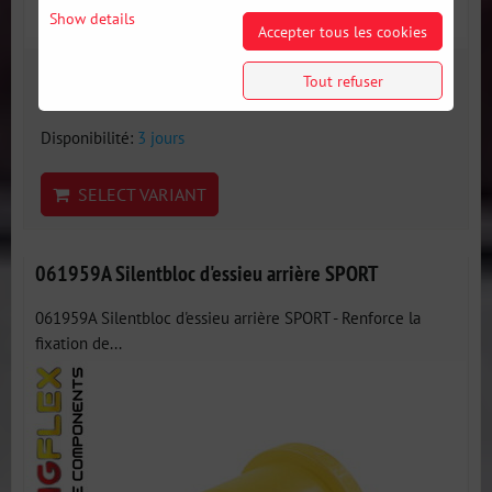
Show details
Accepter tous les cookies
28 €
Tout refuser
incl. VAT
Disponibilité:
3 jours
SELECT VARIANT
061959A Silentbloc d'essieu arrière SPORT
061959A Silentbloc d'essieu arrière SPORT - Renforce la
fixation de...