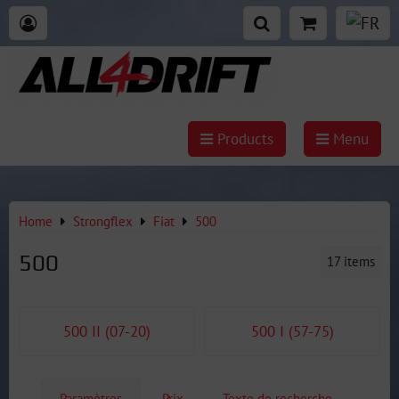
Products
Menu
Home
Strongflex
Fiat
500
500
17
items
500 II (07-20)
500 I (57-75)
Paramètres
Prix
Texte de recherche