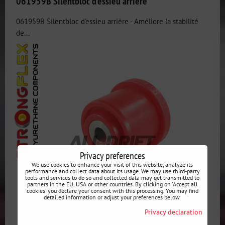
061959B Silentbloc d'essieu arrière
061959B Silentbloc d'essieu arrière - Améliore la stabilité
de...
Privacy preferences
We use cookies to enhance your visit of this website, analyze its
performance and collect data about its usage. We may use third-party
tools and services to do so and collected data may get transmitted to
partners in the EU, USA or other countries. By clicking on 'Accept all
cookies' you declare your consent with this processing. You may find
detailed information or adjust your preferences below.
Privacy declaration