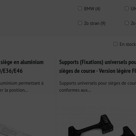
BMW (4)
UN
Zo stran (9)
Zo
En stoc
ble
 siège en aluminium
Supports (Fixations) universels po
0/E36/E46
sièges de course - Version légère F
luminium permettant à
Supports universels pour sièges de cour
r la position...
conformes aux...