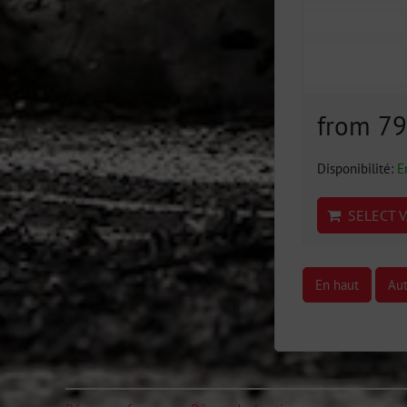
from 7
Disponibilité:
E
SELECT V
En haut
Aut