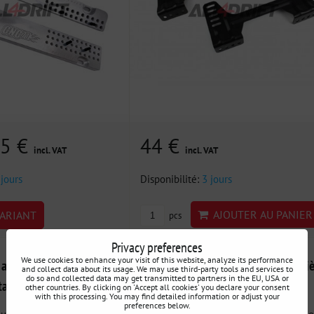
15 €
44 €
incl. VAT
incl. VAT
 jours
Disponibilité:
3 jours
AJOUTER AU PANIER
ARIANT
pcs
Privacy preferences
We use cookies to enhance your visit of this website, analyze its performance
n aluminium BMW E36
Support universel à souder pour si
and collect data about its usage. We may use third-party tools and services to
do so and collected data may get transmitted to partners in the EU, USA or
age de siège sport - Pro
baquet FIA V2
other countries. By clicking on 'Accept all cookies' you declare your consent
with this processing. You may find detailed information or adjust your
preferences below.
luminium, permettant à
Nous proposons une plateforme en acie