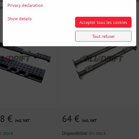
Privacy declaration
r la position...
pour le montage de supports...
Show details
Accepter tous les cookies
Tout refuser
48 €
64 €
incl. VAT
incl. VAT
n stock
Disponibilité:
En stock