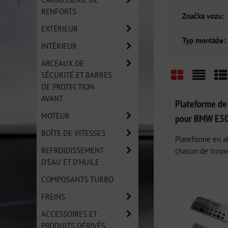
RENFORTS
Značka vozu:
EXTÉRIEUR
Typ montáže:
INTÉRIEUR
ARCEAUX DE
SÉCURITÉ ET BARRES
DE PROTECTION
Grid
List
Ta
AVANT
Plateforme de
MOTEUR
pour BMW E3
BOÎTE DE VITESSES
Plateforme en a
REFROIDISSEMENT
chacun de trouve
D'EAU ET D'HUILE
COMPOSANTS TURBO
FREINS
ACCESSOIRES ET
PRODUITS DÉRIVÉS