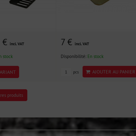
9 €
7 €
incl. VAT
incl. VAT
n stock
Disponibilité:
En stock
AJOUTER AU PANIER
ARIANT
pcs
res produits