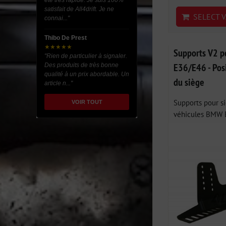
été très rapide. Je suis 100%
satisfait de All4drift. Je ne
SELECT V
connai..."
Thibo De Prest
★★★★★
Supports V2 p
"Rien de particulier à signaler.
E36/E46 - Pos
Des produits de très bonne
qualité à un prix abordable. Un
du siège
article n..."
Supports pour s
VOIR TOUT
véhicules BMW E