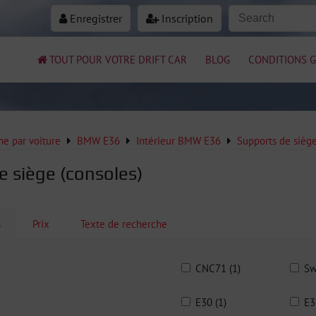
Enregistrer
Inscription
TOUT POUR VOTRE DRIFT CAR
BLOG
CONDITIONS G
e par voiture
BMW E36
Intérieur BMW E36
Supports de siè
e siège (consoles)
s
Prix
Texte de recherche
CNC71 (1)
Sw
E30 (1)
E3