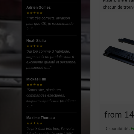
chacun de trouve
Adrien Gomez
★★★★★
"Prix très corrects, livraison
plus que OK, je recommande
?..."
Noah Sicilia
★★★★★
"Au top comme d habitude,
large choix de produits tous d
excellente qualité et personnel
passionné et..."
Mickael Hill
★★★★★
"Super site, plusieurs
commandes effectuées,
toujours niquel sans problème
?..."
from 1
Maxime Thoreau
★★★★★
Disponibilité:
E
"le prix était très bon, l'envoi a