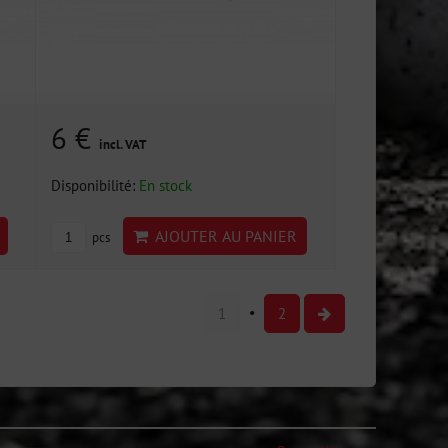
6 €
incl. VAT
Disponibilité:
En stock
AJOUTER AU PANIER
pcs
1
2