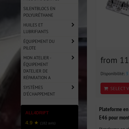
SILENTBLOCS EN
POLYURÉTHANE
HUILES ET
LUBRIFIANTS
ÉQUIPEMENT DU
PILOTE
from 1
MON ATELIER -
ÉQUIPEMENT
D'ATELIER DE
Disponibilité:
3
RÉPARATION A
SYSTÈMES
SELECT V
D'ÉCHAPPEMENT
Plateforme e
ALL4DRIFT
E46 pour mont
4.9 ★
(182 avis)
Plateforme en a