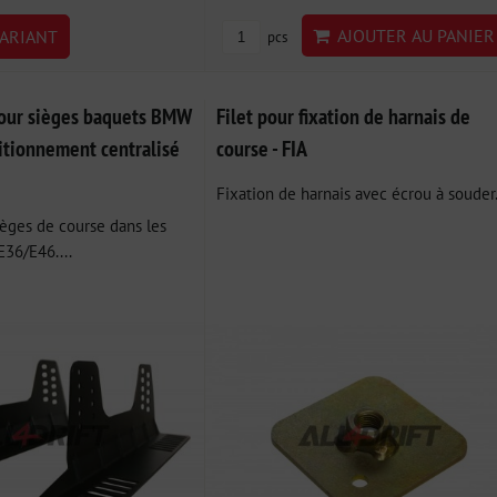
AJOUTER AU PANIER
ARIANT
pcs
our sièges baquets BMW
Filet pour fixation de harnais de
itionnement centralisé
course - FIA
Fixation de harnais avec écrou à souder
ièges de course dans les
36/E46....