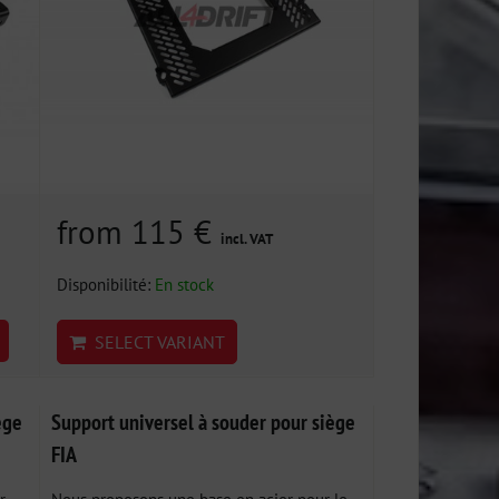
from 115 €
incl. VAT
Disponibilité:
En stock
SELECT VARIANT
ège
Support universel à souder pour siège
FIA
r
Nous proposons une base en acier pour le