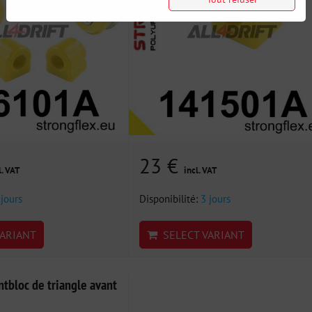
23 €
l. VAT
incl. VAT
 jours
Disponibilité:
3 jours
ARIANT
SELECT VARIANT
tbloc de triangle avant