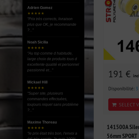
Adrien Gomez
★★★★★
"Prix très corrects, livraison
plus que OK, je recommande
?..."
Noah Sicilia
★★★★★
"Au top comme d habitude,
large choix de produits tous d
excellente qualité et personnel
passionné et..."
191 €
inc
Mickael Hill
Disponibilité:
3
★★★★★
"Super site, plusieurs
commandes effectuées,
SELECT V
toujours niquel sans problème
?..."
Maxime Thoreau
141500A Silen
★★★★★
"le prix était très bon, l'envoi a
56mm SPORT