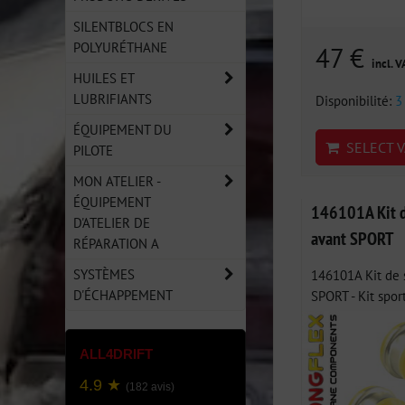
SILENTBLOCS EN
POLYURÉTHANE
47 €
incl. V
HUILES ET
LUBRIFIANTS
Disponibilité:
3
ÉQUIPEMENT DU
SELECT V
PILOTE
MON ATELIER -
ÉQUIPEMENT
146101A Kit de
D'ATELIER DE
avant SPORT
RÉPARATION A
SYSTÈMES
146101A Kit de s
D'ÉCHAPPEMENT
SPORT - Kit sport
ALL4DRIFT
4.9 ★
(182 avis)