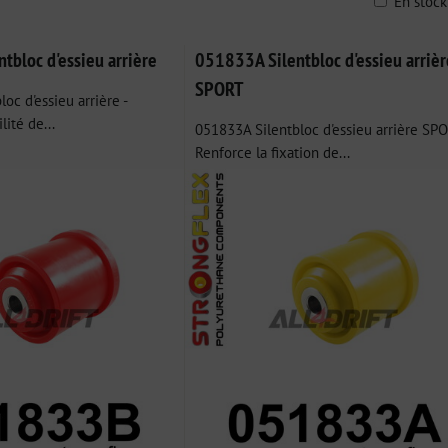
En stoc
ble
tbloc d'essieu arrière
051833A Silentbloc d'essieu arrièr
SPORT
oc d'essieu arrière -
lité de...
051833A Silentbloc d'essieu arrière SPO
Renforce la fixation de...