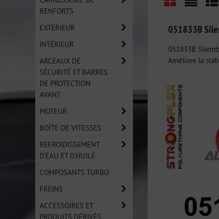
RENFORTS
Grid
List
Ta
EXTÉRIEUR
051833B Silen
INTÉRIEUR
051833B Silentbl
Améliore la stabi
ARCEAUX DE
SÉCURITÉ ET BARRES
DE PROTECTION
AVANT
MOTEUR
BOÎTE DE VITESSES
REFROIDISSEMENT
D'EAU ET D'HUILE
COMPOSANTS TURBO
FREINS
ACCESSOIRES ET
PRODUITS DÉRIVÉS