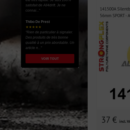
été très rapide. Je suis 100%
satisfait de All4drift. Je ne
141500A Silentb
connai..."
56mm SPORT - A
Thibo De Prest
★★★★★
"Rien de particulier à signaler.
Des produits de très bonne
qualité à un prix abordable. Un
article n..."
VOIR TOUT
37 €
incl. V