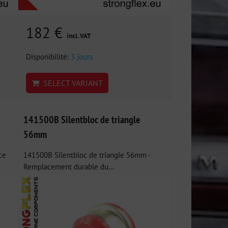
182 €
incl. VAT
Disponibilité:
3 jours
SELECT VARIANT
141500B Silentbloc de triangle
56mm
ce
141500B Silentbloc de triangle 56mm -
Remplacement durable du...