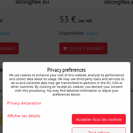
53 €
AT
incl. VAT
 jours
Disponibilité:
3 jours
ARIANT
SELECT VARIANT
Privacy preferences
 silentblocs d'essieu
141501A Silentbloc de barre
We use cookies to enhance your visit of this website, analyze its performance
stabilisatrice SPORT
and collect data about its usage. We may use third-party tools and services to
do so and collected data may get transmitted to partners in the EU, USA or
other countries. By clicking on 'Accept all cookies' you declare your consent
ilentblocs d'essieu avant
141501A Silentbloc de barre stabilisatri
with this processing. You may find detailed information or adjust your
preferences below.
 pour...
SPORT - Améliore la...
Privacy declaration
Afficher les détails
Accepter tous les cookies
Tout refuser