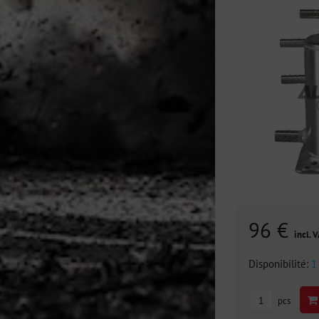
96 €
incl. 
Disponibilité:
1
pcs