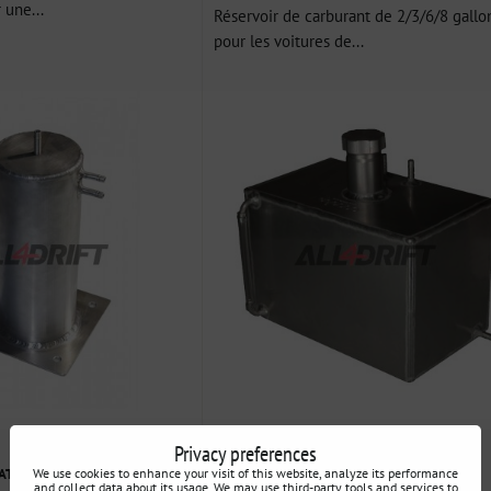
 une...
Réservoir de carburant de 2/3/6/8 gallo
pour les voitures de...
Privacy preferences
309 €
VAT
incl. VAT
We use cookies to enhance your visit of this website, analyze its performance
and collect data about its usage. We may use third-party tools and services to