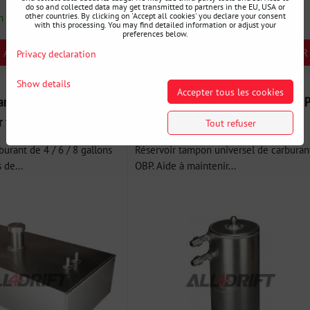
do so and collected data may get transmitted to partners in the EU, USA or
n stock
Disponibilité:
1 semaine
other countries. By clicking on 'Accept all cookies' you declare your consent
with this processing. You may find detailed information or adjust your
preferences below.
AJOUTER AU PANIER
AJOUTER AU PANIER
Privacy declaration
pcs
Show details
Accepter tous les cookies
arburant sport OBP avec
Réservoir tampon de carburant OBP
 flotteur
Raccords JIC
Tout refuser
burant de 4 / 6 / 8 gallons
Réservoir tampon universel de carburan
 de...
OBP. Aide à maintenir...