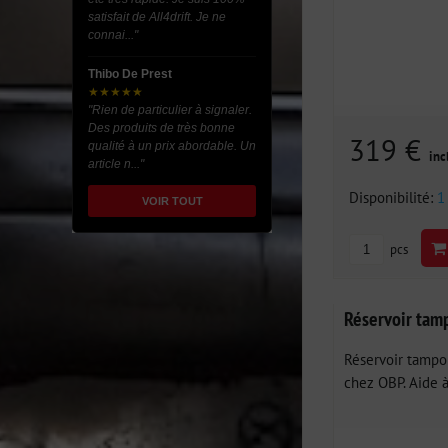
satisfait de All4drift. Je ne
connai..."
Thibo De Prest
★★★★★
"Rien de particulier à signaler.
Des produits de très bonne
319 €
qualité à un prix abordable. Un
inc
article n..."
Disponibilité:
1
VOIR TOUT
pcs
Réservoir tam
Réservoir tampo
chez OBP. Aide à.