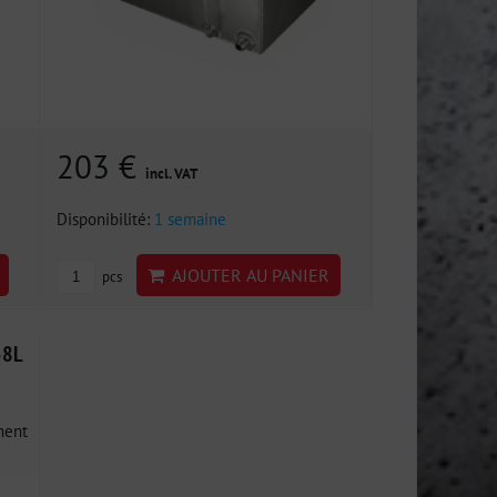
203 €
incl. VAT
Disponibilité:
1 semaine
AJOUTER AU PANIER
pcs
38L
ment