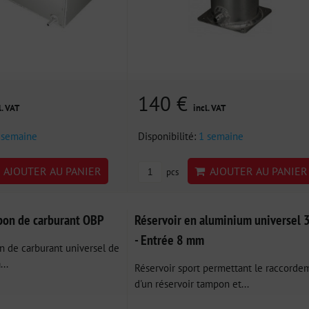
140 €
l. VAT
incl. VAT
 semaine
Disponibilité:
1 semaine
AJOUTER AU PANIER
AJOUTER AU PANIER
pcs
pon de carburant OBP
Réservoir en aluminium universel 
- Entrée 8 mm
n de carburant universel de
..
Réservoir sport permettant le raccorde
d'un réservoir tampon et...