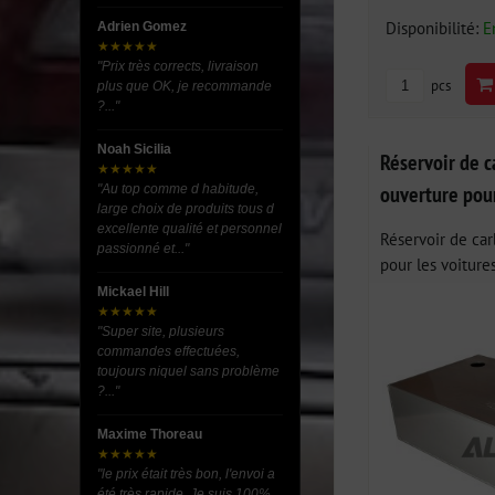
Disponibilité:
E
Adrien Gomez
★★★★★
"Prix très corrects, livraison
pcs
plus que OK, je recommande
?..."
Noah Sicilia
Réservoir de c
★★★★★
ouverture pour
"Au top comme d habitude,
large choix de produits tous d
excellente qualité et personnel
Réservoir de car
passionné et..."
pour les voitures
Mickael Hill
★★★★★
"Super site, plusieurs
commandes effectuées,
toujours niquel sans problème
?..."
Maxime Thoreau
★★★★★
"le prix était très bon, l'envoi a
été très rapide. Je suis 100%