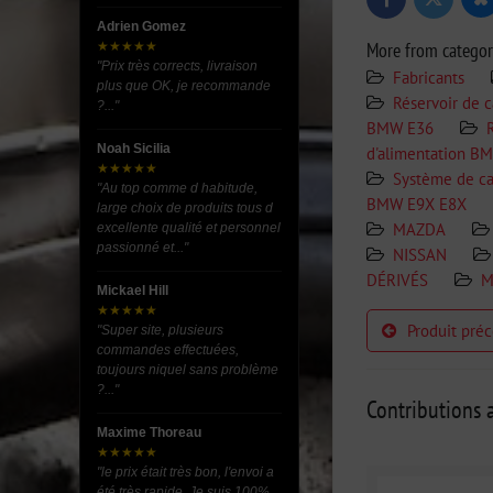
Bl
Twitter
Facebook
Adrien Gomez
More from catego
★★★★★
"Prix très corrects, livraison
Fabricants
plus que OK, je recommande
Réservoir de c
?..."
BMW E36
Noah Sicilia
d'alimentation B
★★★★★
Système de c
"Au top comme d habitude,
BMW E9X E8X
large choix de produits tous d
MAZDA
excellente qualité et personnel
passionné et..."
NISSAN
DÉRIVÉS
M
Mickael Hill
★★★★★
Produit pré
"Super site, plusieurs
commandes effectuées,
toujours niquel sans problème
?..."
Contributions a
Maxime Thoreau
★★★★★
"le prix était très bon, l'envoi a
été très rapide. Je suis 100%