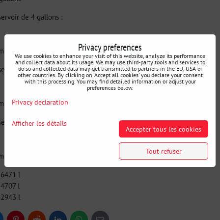
rvoir de 4 gallons :
Privacy preferences
mm
We use cookies to enhance your visit of this website, analyze its performance
and collect data about its usage. We may use third-party tools and services to
rvoir de 6 gallons :
do so and collected data may get transmitted to partners in the EU, USA or
other countries. By clicking on 'Accept all cookies' you declare your consent
with this processing. You may find detailed information or adjust your
preferences below.
Privacy declaration
mm
rvoir de 8 gallons :
Afficher les détails
Accepter tous les cookies
Tout refuser
mm
16471 l
24707 l
32943 l