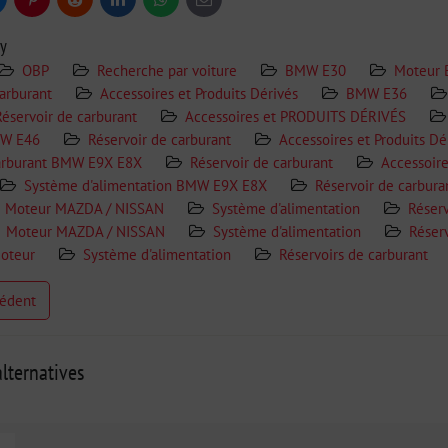
uesky
Pinterest
Reddit
LinkedIn
WhatsApp
E-
mail
ry
OBP
Recherche par voiture
BMW E30
Moteur
arburant
Accessoires et Produits Dérivés
BMW E36
Réservoir de carburant
Accessoires et PRODUITS DÉRIVÉS
MW E46
Réservoir de carburant
Accessoires et Produits Dé
arburant BMW E9X E8X
Réservoir de carburant
Accessoire
Système d'alimentation BMW E9X E8X
Réservoir de carbura
Moteur MAZDA / NISSAN
Système d'alimentation
Réserv
Moteur MAZDA / NISSAN
Système d'alimentation
Réserv
oteur
Système d'alimentation
Réservoirs de carburant
cédent
lternatives