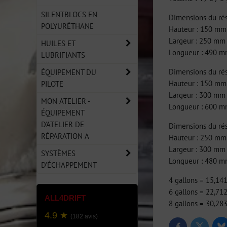
SILENTBLOCS EN
Dimensions du rése
POLYURÉTHANE
Hauteur : 150 mm
Largeur : 250 mm
HUILES ET
Longueur : 490 
LUBRIFIANTS
Dimensions du rése
ÉQUIPEMENT DU
Hauteur : 150 mm
PILOTE
Largeur : 300 mm
MON ATELIER -
Longueur : 600 
ÉQUIPEMENT
D'ATELIER DE
Dimensions du rése
RÉPARATION A
Hauteur : 250 mm
Largeur : 300 mm
SYSTÈMES
Longueur : 480 
D'ÉCHAPPEMENT
4 gallons = 15,14
6 gallons = 22,71
ALL4DRIFT
8 gallons = 30,28
4.9 ★
(182 avis)