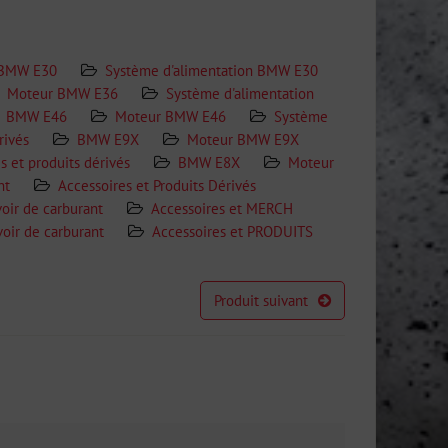
 BMW E30
Système d'alimentation BMW E30
Moteur BMW E36
Système d'alimentation
BMW E46
Moteur BMW E46
Système
rivés
BMW E9X
Moteur BMW E9X
s et produits dérivés
BMW E8X
Moteur
nt
Accessoires et Produits Dérivés
oir de carburant
Accessoires et MERCH
oir de carburant
Accessoires et PRODUITS
Produit suivant