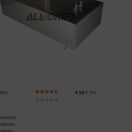
duit:
4.56
/
5
(
9
x)
 emboîter
emboîter
 gallons