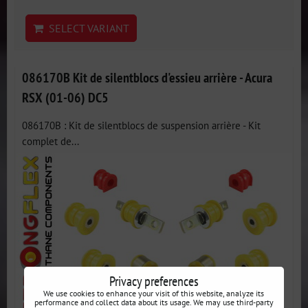
SELECT VARIANT
086170B Kit de silentblocs d'essieu arrière - Acura
RSX (01-06) DC5
086170B : Kit de silentblocs de suspension arrière - Kit
complet de...
Privacy preferences
We use cookies to enhance your visit of this website, analyze its
performance and collect data about its usage. We may use third-party