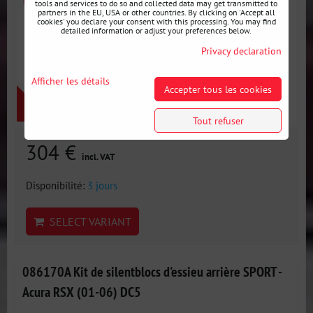
tools and services to do so and collected data may get transmitted to
partners in the EU, USA or other countries. By clicking on 'Accept all
cookies' you declare your consent with this processing. You may find
detailed information or adjust your preferences below.
Privacy declaration
Afficher les détails
Accepter tous les cookies
Tout refuser
304 €
incl. VAT
Disponibilité:
3 jours
SELECT VARIANT
086170A Kit de silentblocs d'essieu arrière SPORT -
Acura RSX (01-06) DC5