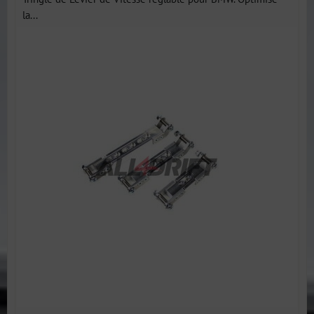
la...