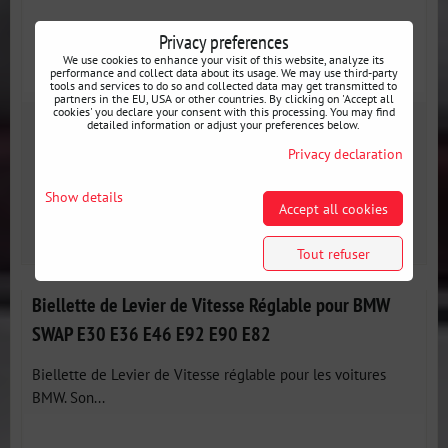
Privacy preferences
We use cookies to enhance your visit of this website, analyze its
performance and collect data about its usage. We may use third-party
tools and services to do so and collected data may get transmitted to
partners in the EU, USA or other countries. By clicking on 'Accept all
cookies' you declare your consent with this processing. You may find
63 €
detailed information or adjust your preferences below.
incl. VAT
Privacy declaration
Disponibilité:
En stock
Show details
Accept all cookies
AJOUTER AU PANIER
pcs
Tout refuser
Biellette de Levier de Vitesse Réglable pour BMW
SWAP E30 E36 E46 E92 E90 E82
Biellette de Levier de Vitesse réglable pour les voitures
BMW. Son...