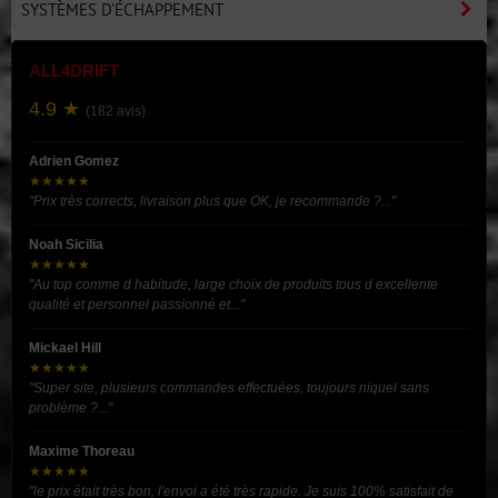
SYSTÈMES D'ÉCHAPPEMENT
ALL4DRIFT
4.9 ★
(182 avis)
Adrien Gomez
★★★★★
"Prix très corrects, livraison plus que OK, je recommande ?..."
Noah Sicilia
★★★★★
"Au top comme d habitude, large choix de produits tous d excellente
qualité et personnel passionné et..."
Mickael Hill
★★★★★
"Super site, plusieurs commandes effectuées, toujours niquel sans
problème ?..."
Maxime Thoreau
★★★★★
"le prix était très bon, l'envoi a été très rapide. Je suis 100% satisfait de