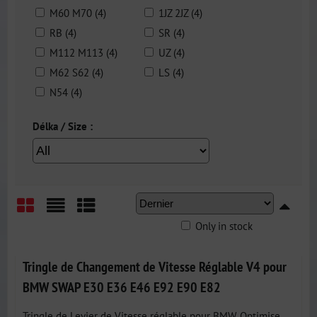
M60 M70 (4)
1JZ 2JZ (4)
RB (4)
SR (4)
M112 M113 (4)
UZ (4)
M62 S62 (4)
LS (4)
N54 (4)
Délka / Size :
Only in stock
Grid
List
Table
Tringle de Changement de Vitesse Réglable V4 pour
BMW SWAP E30 E36 E46 E92 E90 E82
Tringle de Levier de Vitesse réglable pour BMW. Optimise