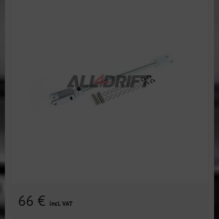
66 €
incl. VAT