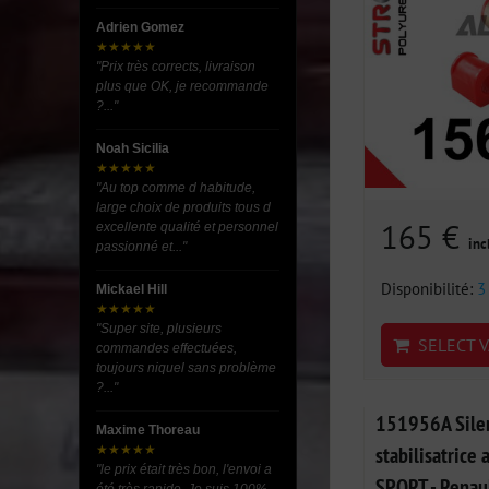
Adrien Gomez
★★★★★
"Prix très corrects, livraison
plus que OK, je recommande
?..."
Noah Sicilia
★★★★★
"Au top comme d habitude,
large choix de produits tous d
165 €
excellente qualité et personnel
inc
passionné et..."
Disponibilité:
3
Mickael Hill
★★★★★
"Super site, plusieurs
SELECT V
commandes effectuées,
toujours niquel sans problème
?..."
151956A Silen
Maxime Thoreau
stabilisatrice
★★★★★
"le prix était très bon, l'envoi a
SPORT - Renaul