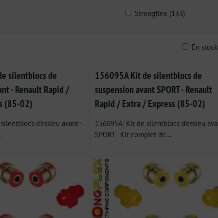
Strongflex (133)
En stoc
ble
e silentblocs de
156095A Kit de silentblocs de
nt - Renault Rapid /
suspension avant SPORT - Renault
ss (85-02)
Rapid / Extra / Express (85-02)
silentblocs d'essieu avant -
156095A: Kit de silentblocs d'essieu ava
.
SPORT - Kit complet de...