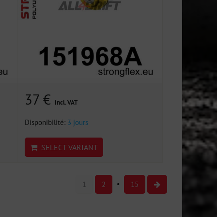
37 €
incl. VAT
Disponibilité:
3 jours
SELECT VARIANT
1
2
15