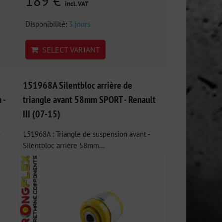
189 €
incl. VAT
Disponibilité:
3 jours
SELECT VARIANT
151968A Silentbloc arrière de
 -
triangle avant 58mm SPORT - Renault
III (07-15)
151968A : Triangle de suspension avant -
Silentbloc arrière 58mm...