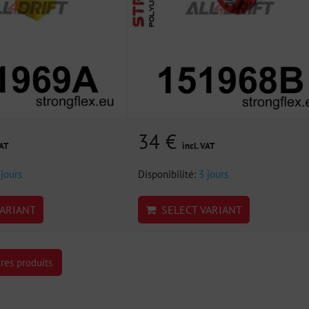
34 €
VAT
incl. VAT
 jours
Disponibilité:
3 jours
ARIANT
SELECT VARIANT
res produits