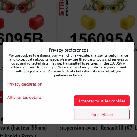
Privacy preferences
We use cookies to enhance your visit of this website, analyze its performance
and collect data about its usage. We may use third-party tools and services to
173 €
do so and collected data may get transmitted to partners in the EU, USA or
other countries. By clicking on 'Accept all cookies' you declare your consent
l. VAT
incl. VAT
with this processing. You may find detailed information or adjust your
preferences below.
 jours
Disponibilité:
3 jours
Privacy declaration
ARIANT
SELECT VARIANT
Afficher les détails
Accepter tous les cookies
Tout refuser
tbloc de barre
156094B Kit de silentblocs de
 avant (hauteur 33mm)
suspension avant - Renault III (07-
t Rapid / Extra /