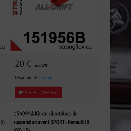
20 €
incl. VAT
Disponibilité:
3 jours
SELECT VARIANT
156094A Kit de silentblocs de
15)
suspension avant SPORT - Renault III
(07-15)