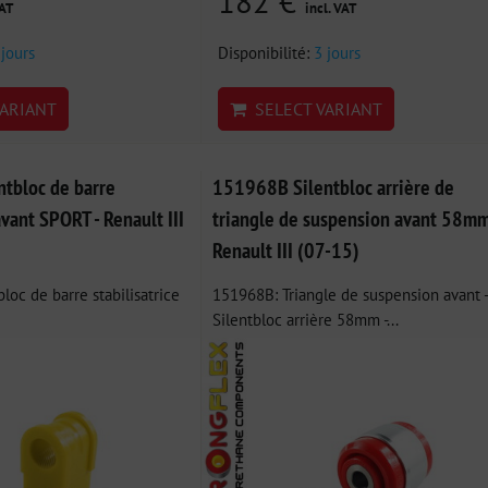
182 €
VAT
incl. VAT
 jours
Disponibilité:
3 jours
ARIANT
SELECT VARIANT
tbloc de barre
151968B Silentbloc arrière de
avant SPORT - Renault III
triangle de suspension avant 58mm
Renault III (07-15)
loc de barre stabilisatrice
151968B: Triangle de suspension avant -
Silentbloc arrière 58mm -...