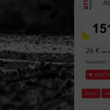
26 €
incl. 
Disponibilité:
3
SELECT V
En haut
Aut