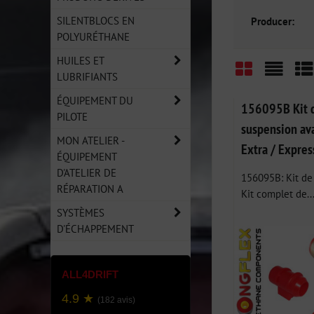
SILENTBLOCS EN
Producer:
POLYURÉTHANE
HUILES ET
LUBRIFIANTS
Grid
List
Ta
ÉQUIPEMENT DU
156095B Kit d
PILOTE
suspension ava
MON ATELIER -
Extra / Expre
ÉQUIPEMENT
D'ATELIER DE
156095B: Kit de 
RÉPARATION A
Kit complet de..
SYSTÈMES
D'ÉCHAPPEMENT
ALL4DRIFT
4.9 ★
(182 avis)