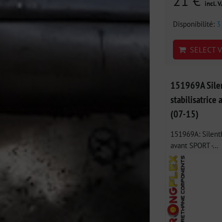
21 €
incl. 
Disponibilité:
3
SELECT V
151969A Silen
stabilisatrice 
(07-15)
151969A: Silentb
avant SPORT -...