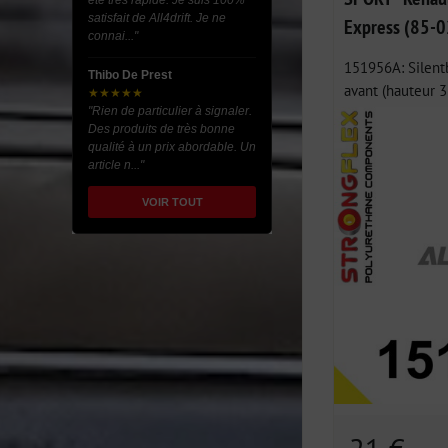
été très rapide. Je suis 100%
satisfait de All4drift. Je ne
Express (85-0
connai..."
151956A: Silentb
Thibo De Prest
avant (hauteur 
★★★★★
"Rien de particulier à signaler.
Des produits de très bonne
qualité à un prix abordable. Un
article n..."
VOIR TOUT