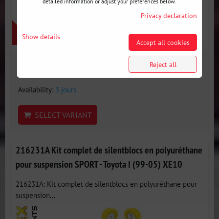
detailed information or adjust your preferences below.
Privacy declaration
Show details
Accept all cookies
877 €
Reject all
incl. VAT
Availability:
3 jours
SELECT VARIANT
216231A Kit complet de silentblocs en polyuréthane
pour suspension SPORT - Toyota I (99-05) XE10
216231A: Kit complet de silentblocs en polyuréthane pour
suspension...