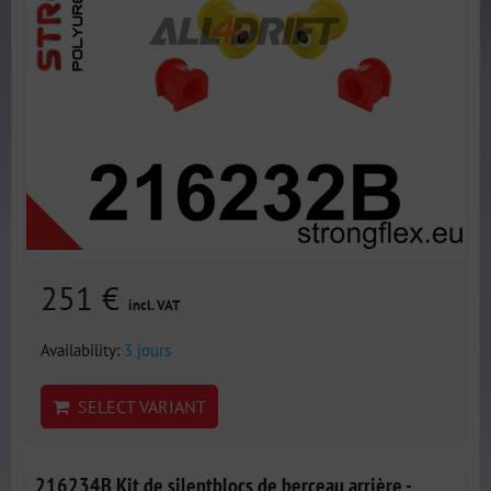
251 €
incl. VAT
Availability:
3 jours
SELECT VARIANT
216234B Kit de silentblocs de berceau arrière -