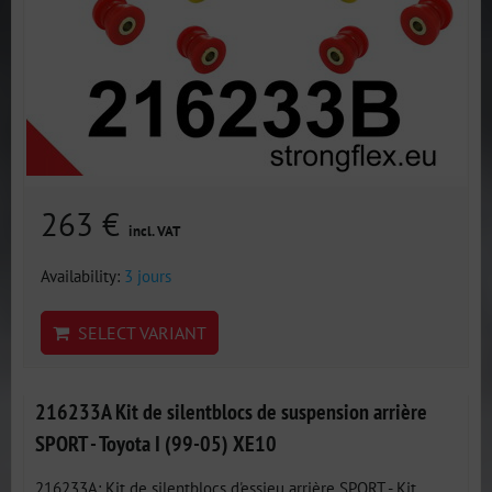
263 €
incl. VAT
Availability:
3 jours
SELECT VARIANT
216233A Kit de silentblocs de suspension arrière
SPORT - Toyota I (99-05) XE10
216233A: Kit de silentblocs d'essieu arrière SPORT - Kit