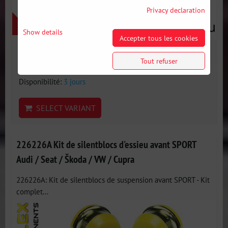
Privacy declaration
Show details
Accepter tous les cookies
173 €
Tout refuser
incl. VAT
Disponibilité:
3 jours
SELECT VARIANT
226226A Kit de silentblocs d'essieu avant SPORT
Audi / Seat / Škoda / VW / Cupra
226226A: Kit de silentblocs de suspension avant SPORT - Kit
complet...