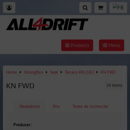
Products
Menu
Home
Strongflex
Seat
Tarraco KN (18-)
KN FWD
KN FWD
24
items
Paramètres
Prix
Texte de recherche
Producer: