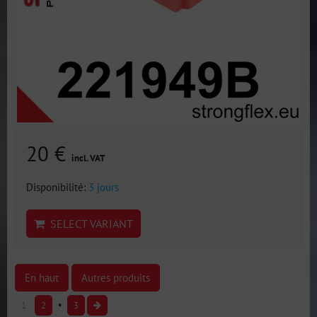
20 €
incl. VAT
Disponibilité:
3 jours
SELECT VARIANT
En haut
Autres produits
1
2
3