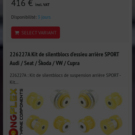
416 €
incl. VAT
Disponibilité:
3 jours
SELECT VARIANT
226227A Kit de silentblocs d'essieu arrière SPORT
Audi / Seat / Škoda / VW / Cupra
226227A : Kit de silentblocs de suspension arrière SPORT -
Kit...