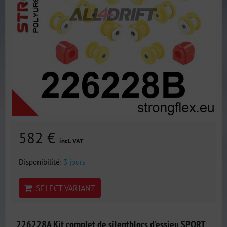
582 €
incl. VAT
Disponibilité:
3 jours
SELECT VARIANT
226228A Kit complet de silentblocs d'essieu SPORT